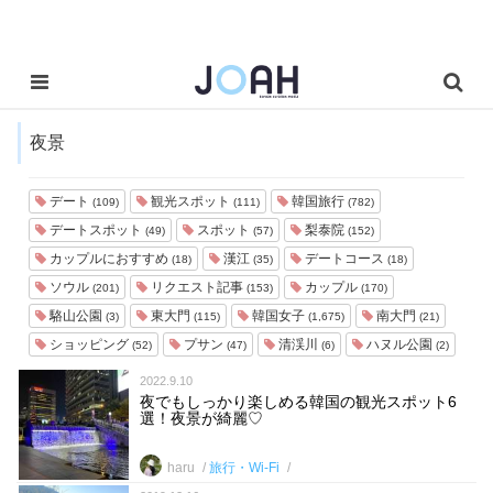
夜景
デート
観光スポット
韓国旅行
(109)
(111)
(782)
デートスポット
スポット
梨泰院
(49)
(57)
(152)
カップルにおすすめ
漢江
デートコース
(18)
(35)
(18)
ソウル
リクエスト記事
カップル
(201)
(153)
(170)
駱山公園
東大門
韓国女子
南大門
(3)
(115)
(1,675)
(21)
ショッピング
プサン
清渓川
ハヌル公園
(52)
(47)
(6)
(2)
2022.9.10
夜でもしっかり楽しめる韓国の観光スポット6
選！夜景が綺麗♡
haru
旅行・Wi-Fi