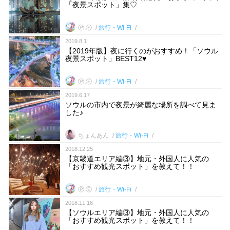
「夜景スポット」集♡
Ⓟ.Ⓔ
旅行・Wi-Fi
2019.8.1
【2019年版】夜に行くのがおすすめ！「ソウル
夜景スポット」BEST12♥
Ⓟ.Ⓔ
旅行・Wi-Fi
2019.6.17
ソウルの市内で夜景が綺麗な場所を調べて見ま
した♪
ちょんあん
旅行・Wi-Fi
2018.12.25
【京畿道エリア編③】地元・外国人に人気の
「おすすめ観光スポット」を教えて！！
Ⓟ.Ⓔ
旅行・Wi-Fi
2018.11.16
【ソウルエリア編③】地元・外国人に人気の
「おすすめ観光スポット」を教えて！！