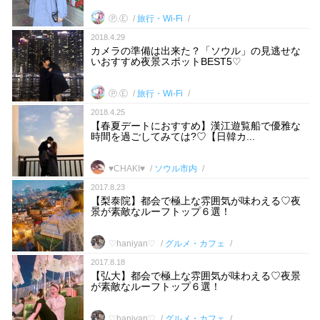
Ⓟ.Ⓔ
旅行・Wi-Fi
2018.4.29
カメラの準備は出来た？「ソウル」の見逃せな
いおすすめ夜景スポットBEST5♡
Ⓟ.Ⓔ
旅行・Wi-Fi
2018.4.25
【春夏デートにおすすめ】漢江遊覧船で優雅な
時間を過ごしてみては?♡【日韓カ...
♥︎CHAKI♥︎
ソウル市内
2017.8.23
【梨泰院】都会で極上な雰囲気が味わえる♡夜
景が素敵なルーフトップ６選！
♡haniyan♡
グルメ・カフェ
2017.8.18
【弘大】都会で極上な雰囲気が味わえる♡夜景
が素敵なルーフトップ６選！
♡haniyan♡
グルメ・カフェ