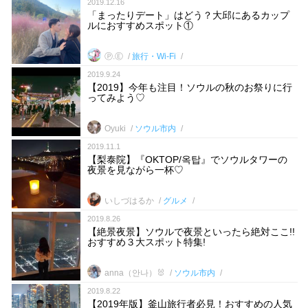
2019.12.16
「まったりデート」はどう？大邱にあるカップ
ルにおすすめスポット①
Ⓟ.Ⓔ
旅行・Wi-Fi
2019.9.24
【2019】今年も注目！ソウルの秋のお祭りに行
ってみよう♡
Oyuki
ソウル市内
2019.11.1
【梨泰院】『OKTOP/옥탑』でソウルタワーの
夜景を見ながら一杯♡
いしづはるか
グルメ
2019.8.26
【絶景夜景】ソウルで夜景といったら絶対ここ!!
おすすめ３大スポット特集!
anna（안나）🐰
ソウル市内
2019.8.22
【2019年版】釜山旅行者必見！おすすめの人気