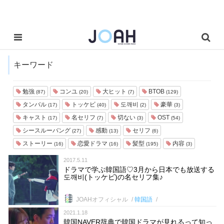
キーワード
勉強
コンユ
大ヒット
BTOB
(87)
(20)
(7)
(129)
タンバル
トッケビ
도깨비
豪華
(17)
(40)
(2)
(3)
キャスト
名セリフ
切ない
OST
(17)
(7)
(3)
(54)
シースルーバング
感動
セリフ
(27)
(13)
(6)
ストーリー
恋愛ドラマ
髪型
内容
(16)
(16)
(195)
(3)
2017.5.11
ドラマで学ぶ韓国語♡3月から日本でも放送する
도깨비(トッケビ)の名セリフ集♪
JOAHオフィシャル
韓国語
2021.1.18
韓国NAVER辞典で韓国ドラマが見れるって知っ