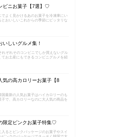
ンビニお菓子【7選】♡
ニでよく見かけるあのお菓子を冷凍庫にい
るとおいしいこれからの季節にピッタリな
おいしいグルメ集！
はそれぞれそのコンビニでしか買えないグル
くてお土産にもできるコンビニグルメを紹
人気の高カロリーお菓子【8
韓国最新の人気お菓子はハイカロリーのも
菓子で、高カロリーなのに大人気の商品を
の限定ピンクお菓子特集♡
に入るとピンクパッケージのお菓子やスイ
いピンクのパッケージでさっそく韓国で大