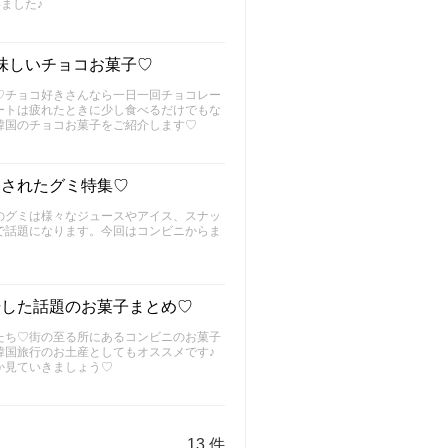
ました♪
味しいチョコお菓子♡
♡チョコ好きさんなら一日一回チョコレー
ートは疲れたときに少し食べるだけでもな
韓国のチョコお菓子をご紹介します♡
売されたグミ特集♡
のグミは様々なジュースやアイス、スナッ
で話題になります。今回はコンビニからま
場した話題のお菓子まとめ♡
たち♡街の至る所にあるコンビニのお菓子
韓国旅行のお土産としてもオススメです♪
か見ていきましょう♡
13 件