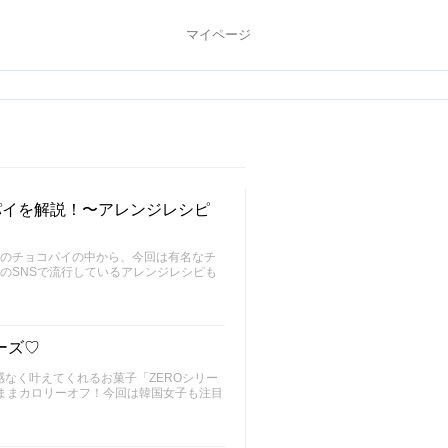
マイページ
パイを解説！〜アレンジレシピ
国のチョコパイの中から、今回は有名なチ
のSNSで流行しているアレンジレシピも
ーズ♡
なく叶えてくれるお菓子「ZEROシリー
ままカロリーオフ！今回は韓国女子も注目