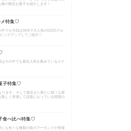
る春の限定お菓子を紹介します！
ルメ特集♡
でも今回はSNSで大人気のGS25グル
をピックアップしてご紹介♡
♡
回はその中でも最近人気を集めているスナ
菓子特集♡
なります。そして最近また新たに様々な新
な新しく登場して話題になっている韓国の
子食べ比べ特集♡
外にも色々な種類の味のアーモンドが登場