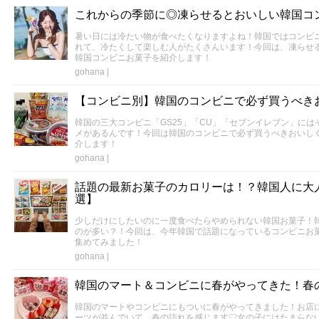
これからの季節に◎凍らせるとおいしい韓国コ
暑い日には冷たい物が食べたくなりますよね！韓国ではコンビ
れて、冷たくして楽しむ人がたくさんいます！今回は、凍らせ
韓国コンビニお菓子を紹介します！
gohana
|
【コンビニ別】韓国のコンビニで必ず買うべき
韓国の三大コンビニ「GS25」「CU」「セブンイレブン」に
メがあるんです！今回は韓国のコンビニで必ず買うべきおいし
介します！
gohana
|
話題の最新お菓子のカロリーは！？韓国人に大
選】
少しだけにしたいのに一度食べたらやめられない韓国お菓子！
のが多い？！今回は、今年韓国で話題になっているコンビニお
集めてみました！
gohana
|
韓国のマート＆コンビニに春がやってきた！春
韓国のマートやコンビニにもついに春がやってきました！お店
ーツが並んでいて、春の訪れを感じます♡女の子にはたまらな