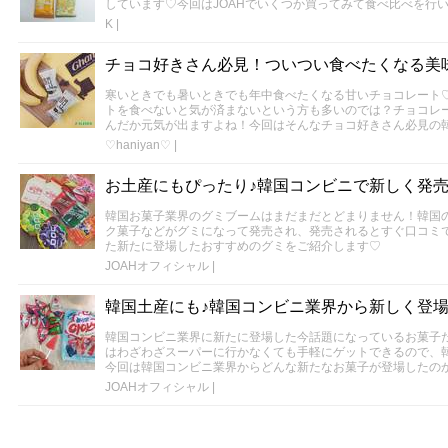
しています♡今回はJOAHでいくつか買ってみて食べ比べを行い
K
|
チョコ好きさん必見！ついつい食べたくなる美
寒いときでも暑いときでも年中食べたくなる甘いチョコレート
トを食べないと気が済まないという方も多いのでは？チョコレ
んだか元気が出ますよね！今回はそんなチョコ好きさん必見の
♡haniyan♡
|
お土産にもぴったり♪韓国コンビニで新しく発
韓国お菓子業界のグミブームはまだまだとどまりません！韓国
ク菓子などがグミになって発売され、発売されるとすぐ口コミ
た新たに登場したおすすめのグミをご紹介します♡
JOAHオフィシャル
|
韓国土産にも♪韓国コンビニ業界から新しく登
韓国コンビニ業界に新たに登場した今話題になっているお菓子
はわざわざスーパーに行かなくても手軽にゲットできるので、
今回は韓国コンビニ業界からどんな新たなお菓子が登場したの
JOAHオフィシャル
|