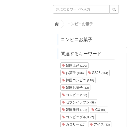

韓
コンビニお菓子
国
ト
レ
コンビニお菓子
ン
ド
関連するキーワード
情
報
・
韓国土産
(120)
韓
お菓子
GS25
(166)
(114)
国
ま
韓国コンビニ
(228)
と
韓国お菓子
(43)
め
コンビニ
(100)
J
セブンイレブン
(58)
O
韓国旅行
CU
A
(782)
(81)
H
コンビニグルメ
(7)
-
カロリー
アイス
(10)
(43)
ジ