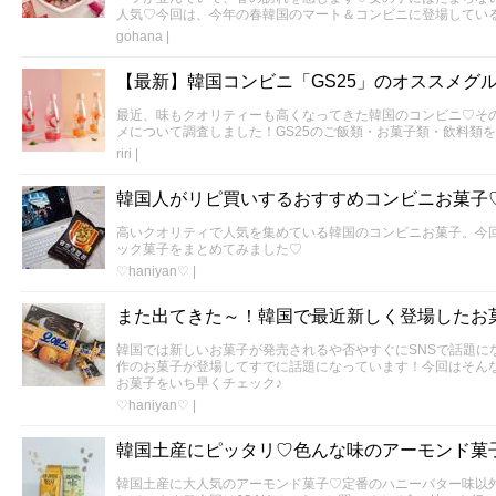
人気♡今回は、今年の春韓国のマート＆コンビニに登場してい
gohana
|
【最新】韓国コンビニ「GS25」のオススメグ
最近、味もクオリティーも高くなってきた韓国のコンビニ♡その中
メについて調査しました！GS25のご飯類・お菓子類・飲料類
riri
|
韓国人がリピ買いするおすすめコンビニお菓子
高いクオリティで人気を集めている韓国のコンビニお菓子。今
ック菓子をまとめてみました♡
♡haniyan♡
|
また出てきた～！韓国で最近新しく登場したお
韓国では新しいお菓子が発売されるや否やすぐにSNSで話題に
作のお菓子が登場してすでに話題になっています！今回はそん
お菓子をいち早くチェック♪
♡haniyan♡
|
韓国土産にピッタリ♡色んな味のアーモンド菓
韓国土産に大人気のアーモンド菓子♡定番のハニーバター味以