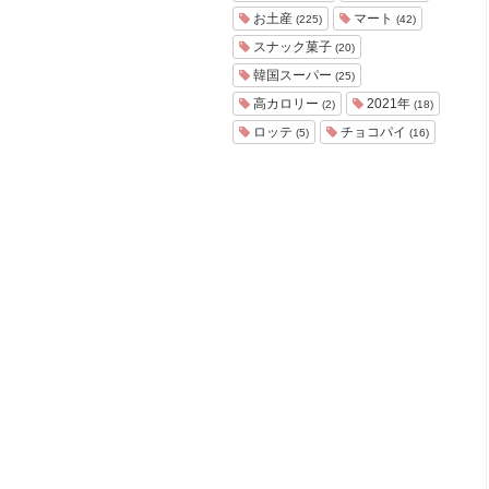
ョ
お土産
マート
(225)
(42)
ア
スナック菓子
(20)
-
韓国スーパー
(25)
高カロリー
2021年
(2)
(18)
ロッテ
チョコパイ
(5)
(16)