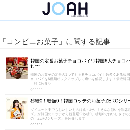
「コンビニお菓子」に関する記事
韓国の定番お菓子チョコパイ♡韓国6大チョコ
付〜
韓国のお菓子の定番の1つでもあるチョコパイ！数多くある韓
ョコパイを6種類ピックアップして違いを解説します！最近韓国
一緒に紹介♡
gohana
|
砂糖0！糖類0！韓国ロッテのお菓子ZEROシリ
ダイエット中でもおいしいものは食べたい！そんな願いを罪悪感
ズ」が韓国のロッテから新登場♡砂糖0、糖類0でおいしさその
の「ZEROシリーズ」を紹介します！
gohana
|