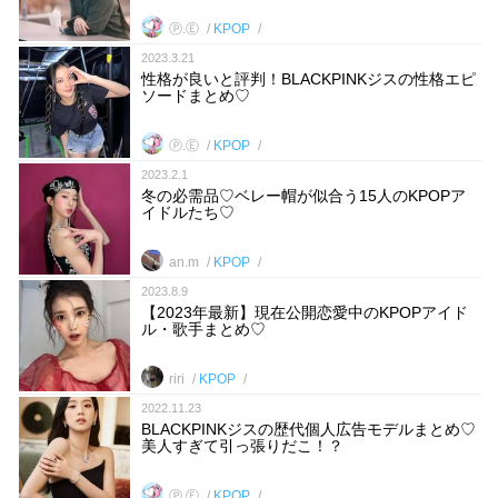
Ⓟ.Ⓔ
KPOP
2023.3.21
性格が良いと評判！BLACKPINKジスの性格エピ
ソードまとめ♡
Ⓟ.Ⓔ
KPOP
2023.2.1
冬の必需品♡ベレー帽が似合う15人のKPOPア
イドルたち♡
an.m
KPOP
2023.8.9
【2023年最新】現在公開恋愛中のKPOPアイド
ル・歌手まとめ♡
riri
KPOP
2022.11.23
BLACKPINKジスの歴代個人広告モデルまとめ♡
美人すぎて引っ張りだこ！？
Ⓟ.Ⓔ
KPOP