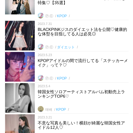
特集♡【35選】
Ⓟ.Ⓔ
KPOP
2023.7.31
BLACKPINKジスのダイエット法を公開♡健康的
な体型を目指してる人は必見◎
Ⓟ.Ⓔ
ダイエット
2023.5.23
KPOPアイドルの間で流行してる「ステッカーメ
イク」って？♡
Ⓟ.Ⓔ
KPOP
2023.5.4
韓国女性ソロアーティストアルバム初動売上ラ
ンキングTOP6♡
애배
KPOP
2023.3.21
不意な写真も美しい！横顔が綺麗な韓国女性ア
イドル12人♡