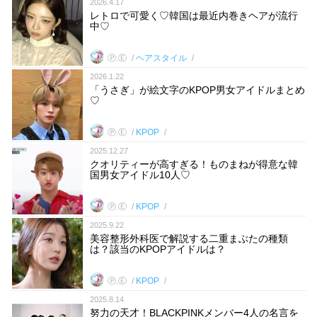
2026.4.17
レトロで可愛く♡韓国は最近内巻きヘアが流行
中♡
Ⓟ.Ⓔ
ヘアスタイル
2026.1.22
「うさぎ」が絵文字のKPOP男女アイドルまとめ
♡
Ⓟ.Ⓔ
KPOP
2025.12.27
クオリティーが高すぎる！ものまねが得意な韓
国男女アイドル10人♡
Ⓟ.Ⓔ
KPOP
2025.9.22
美容整形外科医で解説する二重まぶたの種類
は？該当のKPOPアイドルは？
Ⓟ.Ⓔ
KPOP
2025.8.14
努力の天才！BLACKPINKメンバー4人の名言を