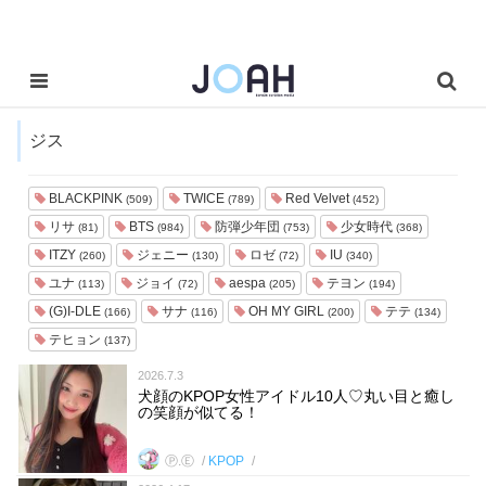
ジス
BLACKPINK
TWICE
Red Velvet
(509)
(789)
(452)
リサ
BTS
防弾少年団
少女時代
(81)
(984)
(753)
(368)
ITZY
ジェニー
ロゼ
IU
(260)
(130)
(72)
(340)
ユナ
ジョイ
aespa
テヨン
(113)
(72)
(205)
(194)
(G)I-DLE
サナ
OH MY GIRL
テテ
(166)
(116)
(200)
(134)
テヒョン
(137)
2026.7.3
犬顔のKPOP女性アイドル10人♡丸い目と癒し
の笑顔が似てる！
Ⓟ.Ⓔ
KPOP