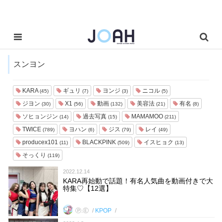
スンヨン
KARA
ギュリ
ヨンジ
ニコル
(45)
(7)
(3)
(5)
ジヨン
X1
動画
美容法
有名
(30)
(56)
(132)
(21)
(8)
ソヒョンジン
過去写真
MAMAMOO
(14)
(15)
(211)
TWICE
ヨハン
ジス
レイ
(789)
(6)
(79)
(49)
producex101
BLACKPINK
イスヒョク
(11)
(509)
(13)
そっくり
(119)
2022.12.14
KARA再始動で話題！有名人気曲を動画付きで大
特集♡【12選】
Ⓟ.Ⓔ
KPOP