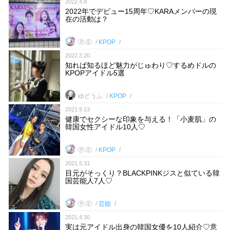
2022.4.8
2022年でデビュー15周年♡KARAメンバーの現
在の活動は？
Ⓟ.Ⓔ
KPOP
2022.3.20
知れば知るほど魅力がじゅわり♡するめドルの
KPOPアイドル5選
ゆどうふ
KPOP
2021.9.13
健康でセクシーな印象を与える！「小麦肌」の
韓国女性アイドル10人♡
Ⓟ.Ⓔ
KPOP
2021.5.31
目元がそっくり？BLACKPINKジスと似ている韓
国芸能人7人♡
Ⓟ.Ⓔ
芸能
2021.4.30
実は元アイドル出身の韓国女優を10人紹介♡意