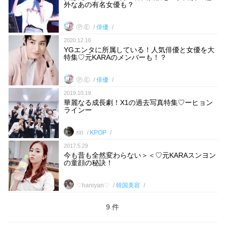
外なあの有名女優も？
Ⓟ.Ⓔ
俳優
2020.12.16
YGエンタに所属している！人気俳優と女優を大
特集♡元KARAのメンバーも！？
Ⓟ.Ⓔ
俳優
2019.10.19
華麗なる成長劇！X1の過去写真特集♡ーヒョン
ラインー
riri
KPOP
2017.5.29
今も昔も全然変わらない＞＜♡元KARAスンヨン
の童顔の秘訣！
♡haniyan♡
韓国美容
9 件