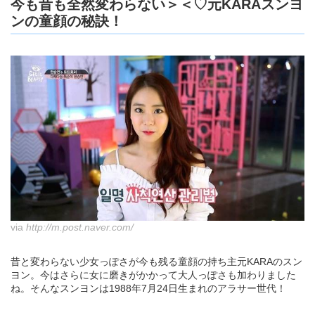
今も昔も全然変わらない＞＜♡元KARAスンヨ
ンの童顔の秘訣！
via
http://m.post.naver.com/
昔と変わらない少女っぽさが今も残る童顔の持ち主元KARAのスン
ヨン。今はさらに女に磨きがかかって大人っぽさも加わりました
ね。そんなスンヨンは1988年7月24日生まれのアラサー世代！