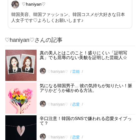
♡haniyan♡
韓国美容、韓国ファッション、韓国コスメが大好きな日本
人女子です♡よろしくお願いします♪
♡haniyan♡さんの記事
真の美人とはこのこと！盛りにくい「証明写
真」でも屈辱のない美貌を証明した芸能人☆
♡haniyan♡
芸能
気になる韓国男子... 彼の気持ちが知りたい！脈
アリかどうか確かめる方法。
♡haniyan♡
恋愛
辛口注意！韓国のSNSで嫌われる恋愛タイプっ
て？
♡haniyan♡
恋愛