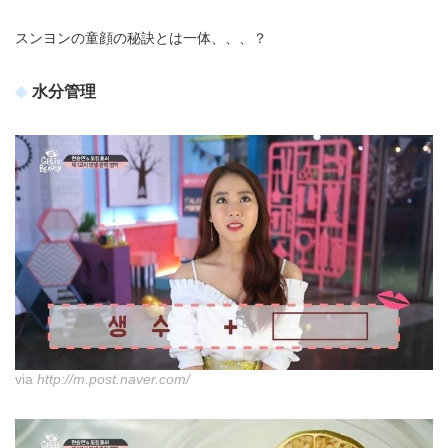
スンヨンの童顔の秘訣とは一体、、、？
水分管理
via
http://m.post.naver.com/