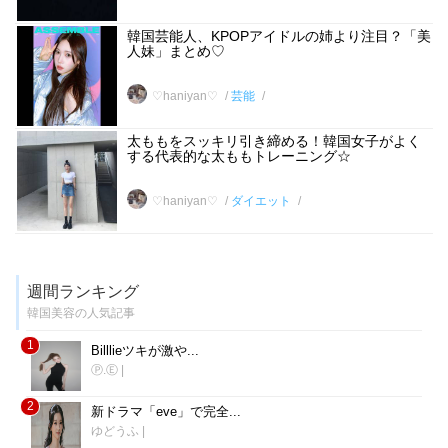
韓国芸能人、KPOPアイドルの姉より注目？「美
人妹」まとめ♡
♡haniyan♡
芸能
太ももをスッキリ引き締める！韓国女子がよく
する代表的な太ももトレーニング☆
♡haniyan♡
ダイエット
週間ランキング
韓国美容の人気記事
1
Billlieツキが激や...
Ⓟ.Ⓔ
|
2
新ドラマ「eve」で完全...
ゆどうふ
|