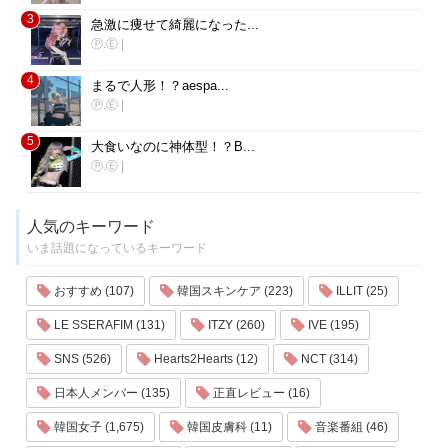
3
急激に痩せて綺麗になった...
Ⓟ.Ⓔ
|
4
まるで人形！？aespa...
Ⓟ.Ⓔ
|
5
大食いなのに神体型！？B...
Ⓟ.Ⓔ
|
人気のキーワード
いま話題になっているキーワード
おすすめ (107)
韓国スキンケア (223)
ILLIT (25)
LE SSERAFIM (131)
ITZY (260)
IVE (195)
SNS (526)
Hearts2Hearts (12)
NCT (314)
日本人メンバー (135)
正直レビュー (16)
韓国女子 (1,675)
韓国皮膚科 (11)
音楽番組 (46)