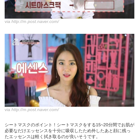
via
http://m.post.naver.com/
via
http://m.post.naver.com/
シートマスクのポイント！シートマスクをする15~20分間でお肌が
必要なだけエッセンスを十分に吸収したため外したあと顔に残っ
たエッセンスは軽く拭き取るのが良いそうです。