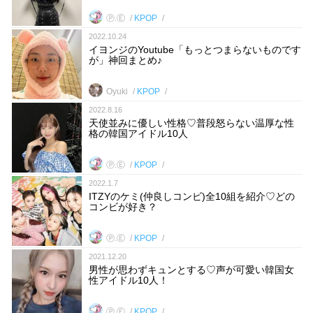
Ⓟ.Ⓔ
KPOP
2022.10.24
イヨンジのYoutube「もっとつまらないものです
が」神回まとめ♪
Oyuki
KPOP
2022.8.16
天使並みに優しい性格♡普段怒らない温厚な性
格の韓国アイドル10人
Ⓟ.Ⓔ
KPOP
2022.1.7
ITZYのケミ(仲良しコンビ)全10組を紹介♡どの
コンビが好き？
Ⓟ.Ⓔ
KPOP
2021.12.20
男性が思わずキュンとする♡声が可愛い韓国女
性アイドル10人！
Ⓟ.Ⓔ
KPOP