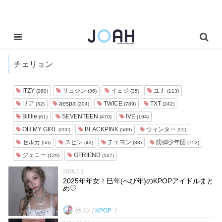
チェリョン
ITZY
リュジン
イェジ
ユナ
(260)
(36)
(35)
(113)
リア
aespa
TWICE
TXT
(32)
(204)
(789)
(242)
Billlie
SEVENTEEN
IVE
(61)
(470)
(194)
OH MY GIRL
BLACKPINK
ウィンター
(200)
(509)
(55)
セルカ
スビン
チェヨン
防弾少年団
(56)
(43)
(83)
(753)
ジェニー
GFRIEND
(129)
(107)
2025.1.2
2025年年女！巳年(へび年)のKPOPアイドルまと
め♡
Ⓟ.Ⓔ
KPOP