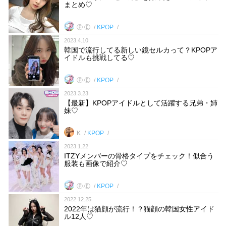
まとめ♡
Ⓟ.Ⓔ
KPOP
2023.4.10
韓国で流行してる新しい鏡セルカって？KPOPア
イドルも挑戦してる♡
Ⓟ.Ⓔ
KPOP
2023.3.23
【最新】KPOPアイドルとして活躍する兄弟・姉
妹♡
K
KPOP
2023.1.22
ITZYメンバーの骨格タイプをチェック！似合う
服装も画像で紹介♡
Ⓟ.Ⓔ
KPOP
2022.12.25
2022年は猫顔が流行！？猫顔の韓国女性アイド
ル12人♡