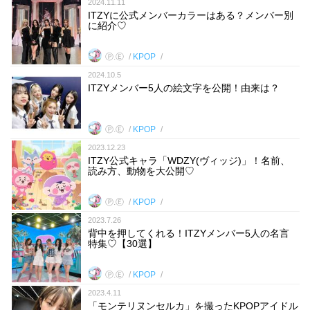
2024.11.11
ITZYに公式メンバーカラーはある？メンバー別
に紹介♡
Ⓟ.Ⓔ
KPOP
2024.10.5
ITZYメンバー5人の絵文字を公開！由来は？
Ⓟ.Ⓔ
KPOP
2023.12.23
ITZY公式キャラ「WDZY(ヴィッジ)」！名前、
読み方、動物を大公開♡
Ⓟ.Ⓔ
KPOP
2023.7.26
背中を押してくれる！ITZYメンバー5人の名言
特集♡【30選】
Ⓟ.Ⓔ
KPOP
2023.4.11
「モンテリヌンセルカ」を撮ったKPOPアイドル