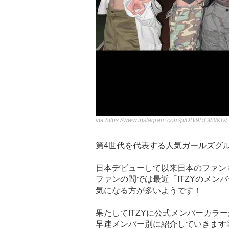
via
https://www.instagram.com/p/DBi9RGthWJv/
第4世代を代表する人気ガールズグル
日本デビューして以来日本のファン
ファンの間では最近「ITZYのメン
気になる方が多いようです！
果たしてITZYに公式メンバーカラ
早速メンバー別に紹介していきます