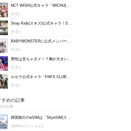
NCT WISH公式キャラ「WICHU(ウィチュ)」！名前、読み方、動物を大公開♡
Ⓟ.Ⓔ
|
Stray Kids(スキズ)公式キャラ！SKZOOの名前、読み方、動物を大公開♡
Ⓟ.Ⓔ
|
BABYMONSTERに公式メンバーカラーはある？メンバー別に紹介♡
Ⓟ.Ⓔ
|
男性は見ちゃダメ！？胸が大きいと話題の韓国女性アイドル15人を紹介♡
Ⓟ.Ⓔ
|
ルセラ公式キャラ「FIM’S CLUB」！名前、読み方、動物を大公開♡
Ⓟ.Ⓔ
|
すすめの記事
目の記事
韓国旅行のeSIMは「SkyeSiM(スカイイーシム)」！1日単位で最安値380円から利用可能！
JOAHオフィシャル
|