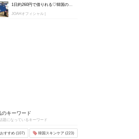
1日約260円で借りれる♡韓国のWiFiレンタルおすすめ「WiFi弁当(WiFi Dosirak)」
JOAHオフィシャル
|
気のキーワード
話題になっているキーワード
おすすめ (107)
韓国スキンケア (223)