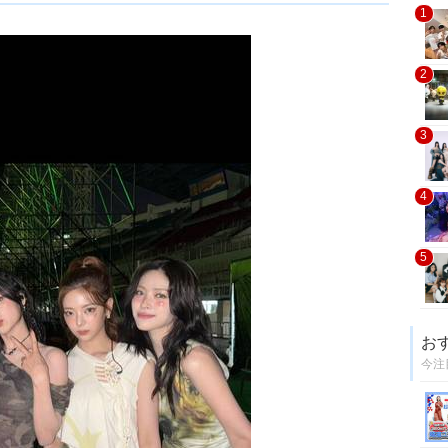
1
2
3
4
5
お
今注