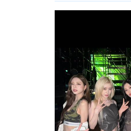
ョ
ア
-