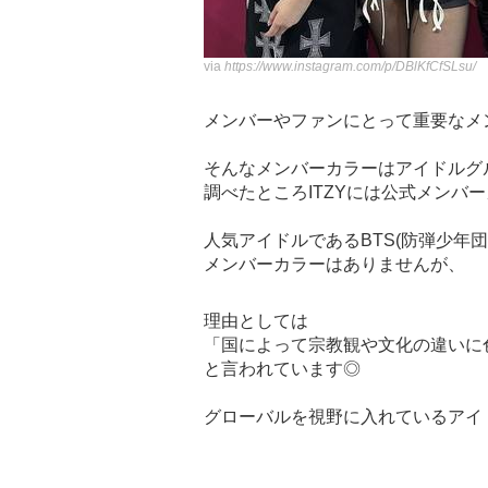
via
https://www.instagram.com/p/DBlKfCfSLsu/
メンバーやファンにとって重要なメ
そんなメンバーカラーはアイドルグ
調べたところITZYには公式メンバ
人気アイドルであるBTS(防弾少年団)
メンバーカラーはありませんが、
理由としては
「国によって宗教観や文化の違いに
と言われています◎
グローバルを視野に入れているアイ