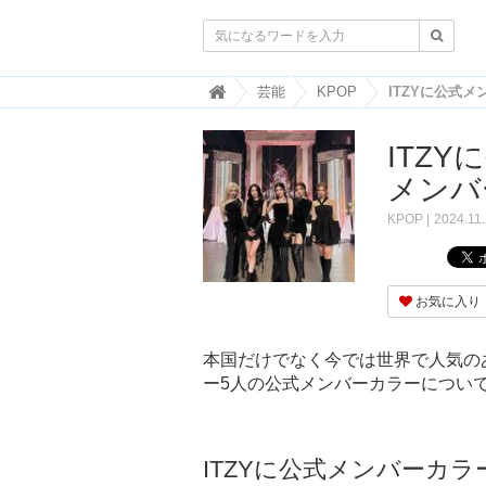

韓
芸能
KPOP
国
ト
ITZ
レ
ン
メンバ
ド
情
KPOP
2024.11.
報
・
韓
国
お気に入り
ま
と
め
本国だけでなく今では世界で人気のあ
ー5人の公式メンバーカラーについ
J
O
A
H
-
ITZYに公式メンバーカ
ジ