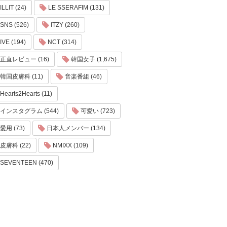
ILLIT (24)
LE SSERAFIM (131)
SNS (526)
ITZY (260)
IVE (194)
NCT (314)
正直レビュー (16)
韓国女子 (1,675)
韓国皮膚科 (11)
音楽番組 (46)
Hearts2Hearts (11)
インスタグラム (544)
可愛い (723)
愛用 (73)
日本人メンバー (134)
皮膚科 (22)
NMIXX (109)
SEVENTEEN (470)