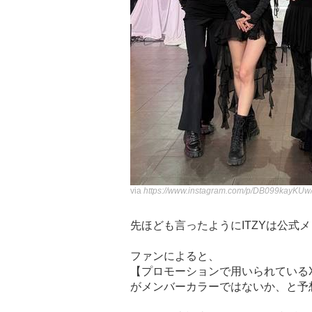
via
https://www.instagram.com/p/DB099kayKUw
先ほども言ったようにITZYは公式
ファンによると、
【プロモーションで用いられているX(
がメンバーカラーではないか、と予