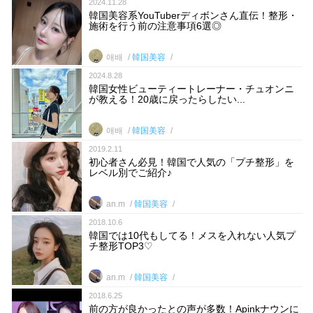
2024.11.28
韓国美容系YouTuberディボンさん直伝！整形・
施術を行う前の注意事項6選◎
애배
韓国美容
2024.8.28
韓国女性ビューティートレーナー・チュオンニ
が教える！20歳に戻ったらしたい...
애배
韓国美容
2019.2.11
初心者さん必見！韓国で人気の「プチ整形」を
レベル別でご紹介♪
an.m
韓国美容
2018.10.6
韓国では10代もしてる！メスを入れない人気プ
チ整形TOP3♡
an.m
韓国美容
2018.6.25
前の方が良かったとの声が多数！Apinkナウンに