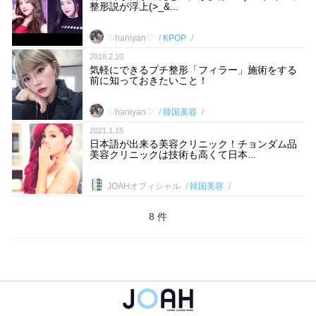
整形説が浮上(>_&...
♡haniyan♡
KPOP
2018.2.10
気軽にできるプチ整形「フィラー」施術をする
前に知っておきたいこと！
♡haniyan♡
韓国美容
2021.1.15
日本語が出来る美容クリニック！チョンダム品
美容クリニックは技術も高くて日本...
JOAHオフィシャル
韓国美容
8 件