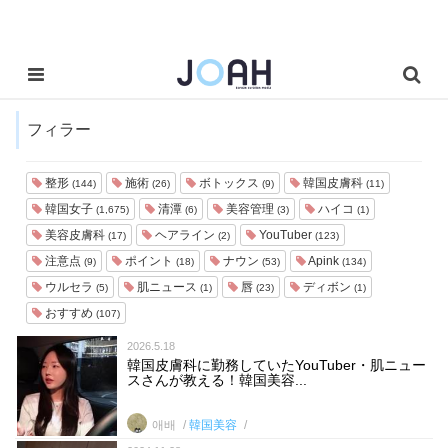
フィラー
整形
施術
ボトックス
韓国皮膚科
(144)
(26)
(9)
(11)
韓国女子
清潭
美容管理
ハイコ
(1,675)
(6)
(3)
(1)
美容皮膚科
ヘアライン
YouTuber
(17)
(2)
(123)
注意点
ポイント
ナウン
Apink
(9)
(18)
(53)
(134)
ウルセラ
肌ニュース
唇
ディボン
(5)
(1)
(23)
(1)
おすすめ
(107)
2026.5.18
韓国皮膚科に勤務していたYouTuber・肌ニュー
スさんが教える！韓国美容...
애배
韓国美容