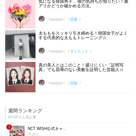
気になる韓国男子... 彼の気持ちが知りたい！脈
アリかどうか確かめる方法。
♡haniyan♡
恋愛
太ももをスッキリ引き締める！韓国女子がよく
する代表的な太ももトレーニング☆
♡haniyan♡
ダイエット
真の美人とはこのこと！盛りにくい「証明写
真」でも屈辱のない美貌を証明した芸能人☆
♡haniyan♡
芸能
週間ランキング
KPOPの人気記事
1
NCT WISH公式キャ...
Ⓟ.Ⓔ
|