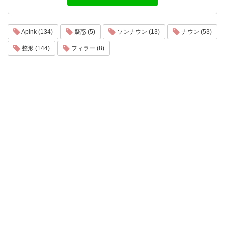
Apink (134)
疑惑 (5)
ソンナウン (13)
ナウン (53)
整形 (144)
フィラー (8)