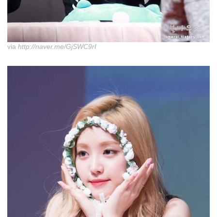
via
http://naver.me/GjSWC9rI