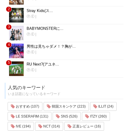
2
Stray Kids(ス...
Ⓟ.Ⓔ
|
3
BABYMONSTERに...
Ⓟ.Ⓔ
|
4
男性は見ちゃダメ！？胸が...
Ⓟ.Ⓔ
|
5
RU Next?(アユネ...
Ⓟ.Ⓔ
|
人気のキーワード
いま話題になっているキーワード
おすすめ (107)
韓国スキンケア (223)
ILLIT (24)
LE SSERAFIM (131)
SNS (526)
ITZY (260)
IVE (194)
NCT (314)
正直レビュー (16)