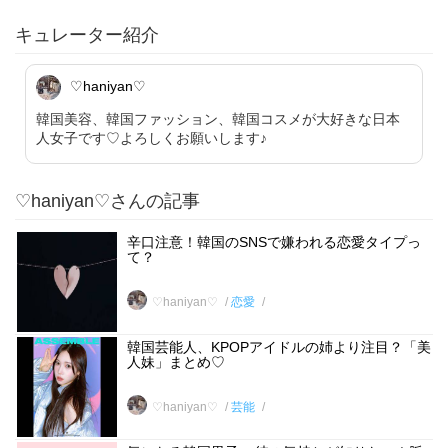
キュレーター紹介
♡haniyan♡
韓国美容、韓国ファッション、韓国コスメが大好きな日本
人女子です♡よろしくお願いします♪
♡haniyan♡さんの記事
辛口注意！韓国のSNSで嫌われる恋愛タイプっ
て？
♡haniyan♡
恋愛
韓国芸能人、KPOPアイドルの姉より注目？「美
人妹」まとめ♡
♡haniyan♡
芸能