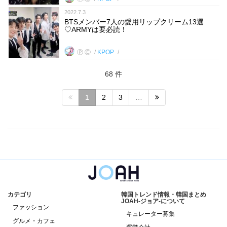
2022.7.3
BTSメンバー7人の愛用リップクリーム13選
♡ARMYは要必読！
Ⓟ.Ⓔ
KPOP
68 件
1
2
3
…
カテゴリ
韓国トレンド情報・韓国まとめ
JOAH-ジョア-について
ファッション
キュレーター募集
グルメ・カフェ