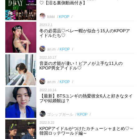
♡【沼る裏側動画付き】
tokki
KPOP
2023.2.1
冬の必需品♡ベレー帽が似合う15人のKPOPア
イドルたち♡
an.m
KPOP
2022.10.17
音楽の才能が凄い！ピアノが上手な11人の
KPOP男女アイドル♡
an.m
KPOP
2022.10.14
【最新】BTSユンギの熱愛彼女6人と好きなタイ
プや結婚観は？
ゴシップガール
KPOP
2022.9.22
KPOPアイドルがつけたカチューシャまとめ♡～
韓国ロッテワールド編～