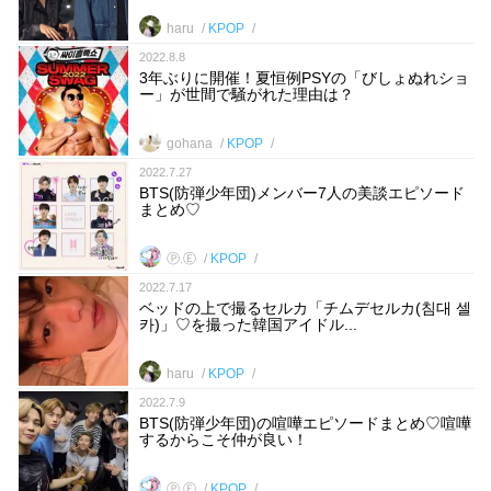
haru
KPOP
2022.8.8
3年ぶりに開催！夏恒例PSYの「びしょぬれショ
ー」が世間で騒がれた理由は？
gohana
KPOP
2022.7.27
BTS(防弾少年団)メンバー7人の美談エピソード
まとめ♡
Ⓟ.Ⓔ
KPOP
2022.7.17
ベッドの上で撮るセルカ「チムデセルカ(침대 셀
카)」♡を撮った韓国アイドル...
haru
KPOP
2022.7.9
BTS(防弾少年団)の喧嘩エピソードまとめ♡喧嘩
するからこそ仲が良い！
Ⓟ.Ⓔ
KPOP