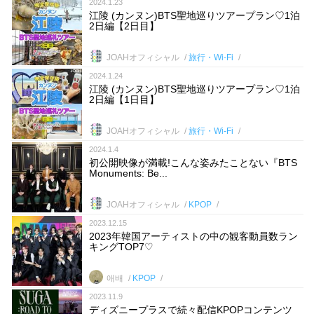
2024.1.23
江陵 (カンヌン)BTS聖地巡りツアープラン♡1泊
2日編【2日目】
JOAHオフィシャル
旅行・Wi-Fi
2024.1.24
江陵 (カンヌン)BTS聖地巡りツアープラン♡1泊
2日編【1日目】
JOAHオフィシャル
旅行・Wi-Fi
2024.1.4
初公開映像が満載!こんな姿みたことない『BTS
Monuments: Be...
JOAHオフィシャル
KPOP
2023.12.15
2023年韓国アーティストの中の観客動員数ラン
キングTOP7♡
애배
KPOP
2023.11.9
ディズニープラスで続々配信KPOPコンテンツ