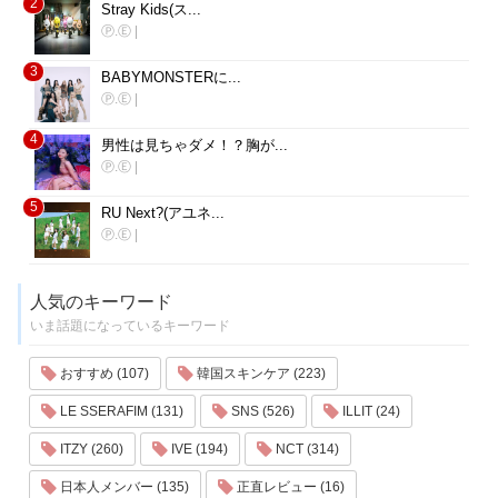
2
Stray Kids(ス...
Ⓟ.Ⓔ
|
3
BABYMONSTERに...
Ⓟ.Ⓔ
|
4
男性は見ちゃダメ！？胸が...
Ⓟ.Ⓔ
|
5
RU Next?(アユネ...
Ⓟ.Ⓔ
|
人気のキーワード
いま話題になっているキーワード
おすすめ (107)
韓国スキンケア (223)
LE SSERAFIM (131)
SNS (526)
ILLIT (24)
ITZY (260)
IVE (194)
NCT (314)
日本人メンバー (135)
正直レビュー (16)