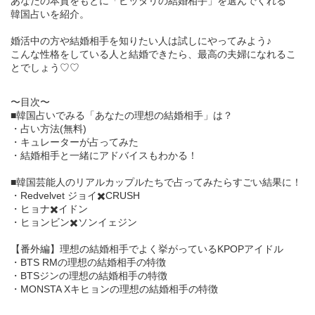
あなたの本質をもとに「ピッタリの結婚相手」を選んでくれる
韓国占いを紹介。
婚活中の方や結婚相手を知りたい人は試しにやってみよう♪
こんな性格をしている人と結婚できたら、最高の夫婦になれるこ
とでしょう♡♡
〜目次〜
■韓国占いでみる「あなたの理想の結婚相手」は？
・占い方法(無料)
・キュレーターが占ってみた
・結婚相手と一緒にアドバイスもわかる！
■韓国芸能人のリアルカップルたちで占ってみたらすごい結果に！
・Redvelvet ジョイ✖️CRUSH
・ヒョナ✖️イドン
・ヒョンビン✖️ソンイェジン
【番外編】理想の結婚相手でよく挙がっているKPOPアイドル
・BTS RMの理想の結婚相手の特徴
・BTSジンの理想の結婚相手の特徴
・MONSTA Xキヒョンの理想の結婚相手の特徴