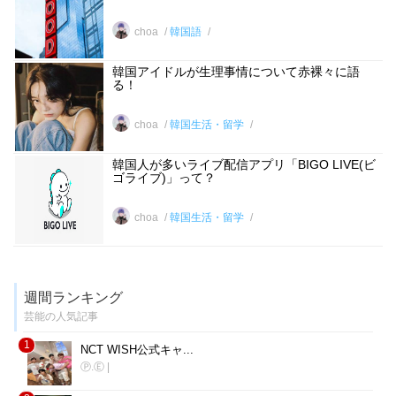
choa
韓国語
韓国アイドルが生理事情について赤裸々に語
る！
choa
韓国生活・留学
韓国人が多いライブ配信アプリ「BIGO LIVE(ビ
ゴライブ)」って？
choa
韓国生活・留学
週間ランキング
芸能の人気記事
1
NCT WISH公式キャ...
Ⓟ.Ⓔ
|