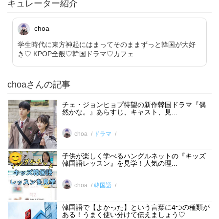
キュレーター紹介
choa
学生時代に東方神起にはまってそのままずっと韓国が大好
き♡ KPOP全般♡韓国ドラマ♡カフェ
choaさんの記事
チェ・ジョンヒョプ待望の新作韓国ドラマ『偶
然かな。』あらすじ、キャスト、見...
choa
ドラマ
子供が楽しく学べるハングルネットの『キッズ
韓国語レッスン』を見学！人気の理...
choa
韓国語
韓国語で【よかった】という言葉に4つの種類が
ある！うまく使い分けて伝えましょう♡