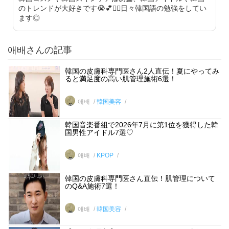
のトレンドが大好きです😭💕✋🏻日々韓国語の勉強をしてい
ます◎
애배さんの記事
韓国の皮膚科専門医さん2人直伝！夏にやってみ
ると満足度の高い肌管理施術6選！
애배
韓国美容
韓国音楽番組で2026年7月に第1位を獲得した韓
国男性アイドル7選♡
애배
KPOP
韓国の皮膚科専門医さん直伝！肌管理について
のQ&A施術7選！
애배
韓国美容