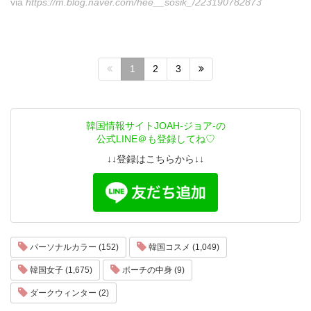
via
https://m.blog.naver.com/hee__sosik_/223190782873
1
2
3
韓国情報サイトJOAH-ジョア-の
公式LINE＠も登録してね♡
↓↓登録はこちらから↓↓
パーソナルカラー (152)
韓国コスメ (1,049)
韓国女子 (1,675)
ポーチの中身 (9)
ダークウィンター (2)