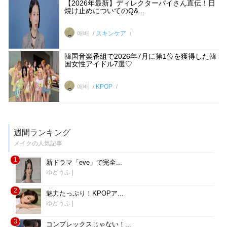
【2026年最新】ディレクターパイさん直伝！日
焼け止めについてのQ&...
애배
スキンケア
韓国音楽番組で2026年7月に第1位を獲得した韓
国女性アイドル7選♡
애배
KPOP
週間ランキング
メイクの人気記事
1
新ドラマ「eve」で完全...
ゆどうふ
|
2
魅力たっぷり！KPOPア...
ゆどうふ
|
3
コンプレックスじゃない！...