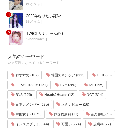
ゆどうふ
|
4
2022年なりたい顔No...
ゆどうふ
|
5
TWICEサナちゃんのす...
♡haniyan♡
|
人気のキーワード
いま話題になっているキーワード
おすすめ (107)
韓国スキンケア (223)
ILLIT (25)
LE SSERAFIM (131)
ITZY (260)
IVE (195)
SNS (526)
Hearts2Hearts (12)
NCT (314)
日本人メンバー (135)
正直レビュー (16)
韓国女子 (1,675)
韓国皮膚科 (11)
音楽番組 (46)
インスタグラム (544)
可愛い (724)
皮膚科 (22)