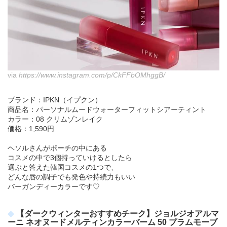
via
https://www.instagram.com/p/CkFFbOMhggB/
ブランド：IPKN（イプクン）
商品名：パーソナルムードウォーターフィットシアーティント
カラー：08 クリムゾンレイク
価格：1,590円
ヘソルさんがポーチの中にある
コスメの中で3個持っていけるとしたら
選ぶと答えた韓国コスメの1つで、
どんな唇の調子でも発色や持続力もいい
バーガンディーカラーです♡
【ダークウィンターおすすめチーク】ジョルジオアルマ
ーニ ネオヌードメルティンカラーバーム 50 プラムモーブ