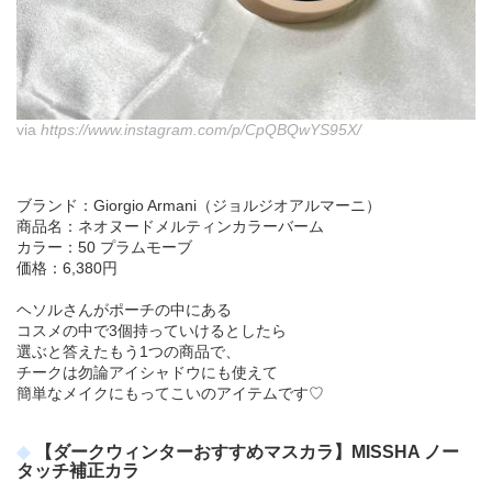
via
https://www.instagram.com/p/CpQBQwYS95X/
ブランド：Giorgio Armani（ジョルジオアルマーニ）
商品名：ネオヌードメルティンカラーバーム
カラー：50 プラムモーブ
価格：6,380円
ヘソルさんがポーチの中にある
コスメの中で3個持っていけるとしたら
選ぶと答えたもう1つの商品で、
チークは勿論アイシャドウにも使えて
簡単なメイクにもってこいのアイテムです♡
【ダークウィンターおすすめマスカラ】MISSHA ノー
タッチ補正カラ