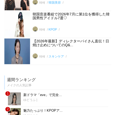
애배
韓国美容
韓国音楽番組で2026年7月に第1位を獲得した韓
国男性アイドル7選♡
애배
KPOP
【2026年最新】ディレクターパイさん直伝！日
焼け止めについてのQ&...
애배
スキンケア
週間ランキング
メイクの人気記事
1
新ドラマ「eve」で完全...
ゆどうふ
|
2
魅力たっぷり！KPOPア...