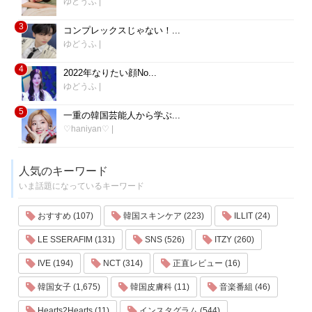
ゆどうふ
|
3
コンプレックスじゃない！...
ゆどうふ
|
4
2022年なりたい顔No...
ゆどうふ
|
5
一重の韓国芸能人から学ぶ...
♡haniyan♡
|
人気のキーワード
いま話題になっているキーワード
おすすめ (107)
韓国スキンケア (223)
ILLIT (24)
LE SSERAFIM (131)
SNS (526)
ITZY (260)
IVE (194)
NCT (314)
正直レビュー (16)
韓国女子 (1,675)
韓国皮膚科 (11)
音楽番組 (46)
Hearts2Hearts (11)
インスタグラム (544)