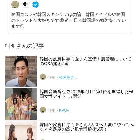
애배
韓国コスメや韓国スキンケアは勿論、韓国アイドルや韓国
のトレンドが大好きです😭💕✋🏻日々韓国語の勉強をしてい
ます◎
애배さんの記事
韓国の皮膚科専門医さん直伝！肌管理について
のQ&A施術7選！
애배
韓国美容
韓国音楽番組で2026年7月に第1位を獲得した韓
国女性アイドル7選♡
애배
KPOP
韓国の皮膚科専門医さん2人直伝！夏にやってみ
ると満足度の高い肌管理施術6選！