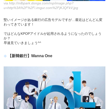
via
http://mlbpark.donga.com/mp/image.php?
u=http%3A%2F%2Fi.imgur.com%2FjKJQFkV.jpg
堅いイメージがある銀行の広告モデルですが…最近はどんどん変
わってきています！
ではどんなKPOPアイドルが起用されるようになったのでしょう
か？
早速見ていきましょう^^
【新韓銀行】Wanna One