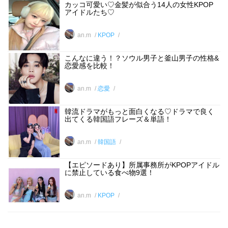
カッコ可愛い♡金髪が似合う14人の女性KPOP
アイドルたち♡
an.m
KPOP
こんなに違う！？ソウル男子と釜山男子の性格&
恋愛感を比較！
an.m
恋愛
韓流ドラマがもっと面白くなる♡ドラマで良く
出てくる韓国語フレーズ＆単語！
an.m
韓国語
【エピソードあり】所属事務所がKPOPアイドル
に禁止している食べ物9選！
an.m
KPOP