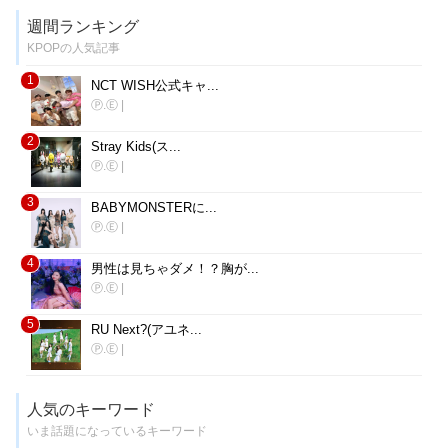
週間ランキング
KPOPの人気記事
1
NCT WISH公式キャ...
Ⓟ.Ⓔ
|
2
Stray Kids(ス...
Ⓟ.Ⓔ
|
3
BABYMONSTERに...
Ⓟ.Ⓔ
|
4
男性は見ちゃダメ！？胸が...
Ⓟ.Ⓔ
|
5
RU Next?(アユネ...
Ⓟ.Ⓔ
|
人気のキーワード
いま話題になっているキーワード