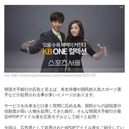
via
http://www.sportsseoul.com/news/read/320178
韓国大手銀行の広告と言えば、有名俳優や国民的人気スポーツ選
手などが起用される事が多いイメージがあります。
サービスを出来るだけ多く世間に広める為、国民からの認知度や
信頼度が高い人物を起用してきた銀行。そんな韓国大手銀行が最
近KPOPアイドル達を広告モデルとして続々と起用！
今回は、広告塔として起用されたKPOPアイドル達をご紹介してい