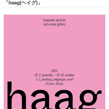
「haag(ヘイグ)」