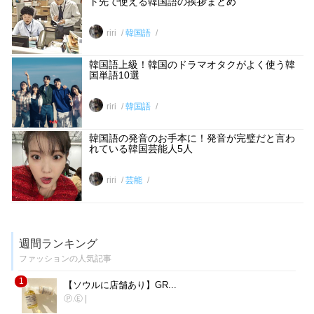
ト先で使える韓国語の挨拶まとめ
riri
韓国語
韓国語上級！韓国のドラマオタクがよく使う韓
国単語10選
riri
韓国語
韓国語の発音のお手本に！発音が完璧だと言わ
れている韓国芸能人5人
riri
芸能
週間ランキング
ファッションの人気記事
1
【ソウルに店舗あり】GR...
Ⓟ.Ⓔ
|