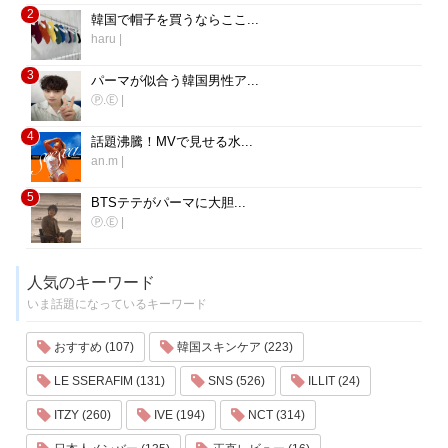
2
韓国で帽子を買うならここ...
haru
|
3
パーマが似合う韓国男性ア...
Ⓟ.Ⓔ
|
4
話題沸騰！MVで見せる水...
an.m
|
5
BTSテテがパーマに大胆...
Ⓟ.Ⓔ
|
人気のキーワード
いま話題になっているキーワード
おすすめ (107)
韓国スキンケア (223)
LE SSERAFIM (131)
SNS (526)
ILLIT (24)
ITZY (260)
IVE (194)
NCT (314)