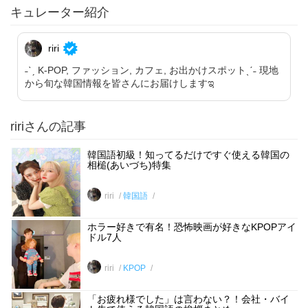
キュレーター紹介
riri
˗ˋˏ K-POP, ファッション, カフェ, お出かけスポットˎˊ˗ 現地
から旬な韓国情報を皆さんにお届けしますಇ
ririさんの記事
韓国語初級！知ってるだけですぐ使える韓国の
相槌(あいづち)特集
riri
韓国語
ホラー好きで有名！恐怖映画が好きなKPOPアイ
ドル7人
riri
KPOP
「お疲れ様でした」は言わない？！会社・バイ