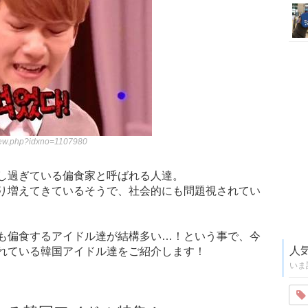
view.php?idxno=1107980
し過ぎている偏食家と呼ばれる人達。
り増えてきているそうで、社会的にも問題視されてい
も偏食するアイドル達が結構多い…！という事で、今
人
れている韓国アイドル達をご紹介します！
いま