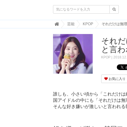

韓
芸能
KPOP
国
ト
それだ
レ
ン
と言わ
ド
情
KPOP
2018.12
報
・
韓
国
お気に入り
ま
と
め
誰しも、小さい頃から「これだけは
国アイドルの中にも「それだけは無
J
O
そんな好き嫌いが激しいと言われる
A
H
-
ジ