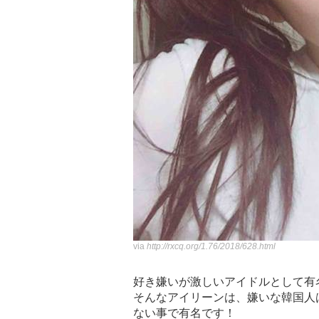
via
http://rxcq.org/1.76/2018/628.html
好き嫌いが激しいアイドルとして有名なR
そんなアイリーンは、嫌いな韓国人
ない事で有名です！