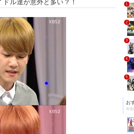
イドル達が意外と多い？！
1
2
3
4
5
お
今注