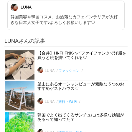
LUNA
韓国美容や韓国コスメ、お洒落なカフェインテリアが大好
きな日本人女子です♪よろしくお願いします♡
LUNAさんの記事
【合井】HI-FI FNKハイファイファンクで洋服を
買うと絵を描いてくれる♡
LUNA
ファッション
釜山にあるオーシャンビューが素敵な５つのお
すすめゲストハウス♡
LUNA
旅行・Wi-Fi
韓国でよく出てくるサンチュには多様な効能が
あるって知ってた？