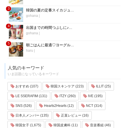
3
韓国の夏の定番スイカジュ...
gohana
|
4
出国までの時間つぶしに♪...
gohana
|
5
朝ごはんに最適♡ヨーグル...
haru
|
人気のキーワード
いま話題になっているキーワード
おすすめ (107)
韓国スキンケア (223)
ILLIT (25)
LE SSERAFIM (131)
ITZY (260)
IVE (195)
SNS (526)
Hearts2Hearts (12)
NCT (314)
日本人メンバー (135)
正直レビュー (16)
韓国女子 (1,675)
韓国皮膚科 (11)
音楽番組 (46)