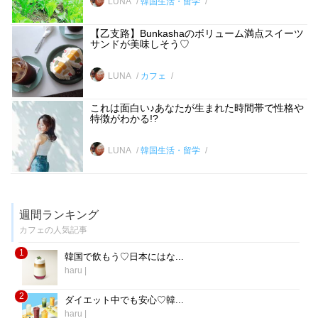
LUNA
韓国生活・留学
【乙支路】Bunkashaのボリューム満点スイーツ
サンドが美味しそう♡
LUNA
カフェ
これは面白い♪あなたが生まれた時間帯で性格や
特徴がわかる!?
LUNA
韓国生活・留学
週間ランキング
カフェの人気記事
1
韓国で飲もう♡日本にはな...
haru
|
2
ダイエット中でも安心♡韓...
haru
|