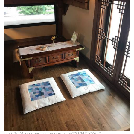
via
http://blog.naver.com/seodaram/221042767641