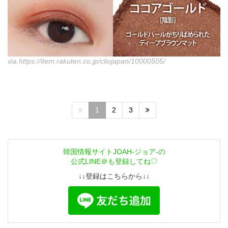
via
https://item.rakuten.co.jp/cliojapan/10000505/
1
2
3
韓国情報サイトJOAH-ジョア-の
公式LINE＠も登録してね♡
↓↓登録はこちらから↓↓