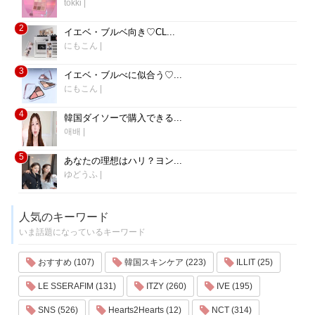
tokki
|
2
イエベ・ブルベ向き♡CL...
にもこん
|
3
イエベ・ブルべに似合う♡...
にもこん
|
4
韓国ダイソーで購入できる...
애배
|
5
あなたの理想はハリ？ヨン...
ゆどうふ
|
人気のキーワード
いま話題になっているキーワード
おすすめ (107)
韓国スキンケア (223)
ILLIT (25)
LE SSERAFIM (131)
ITZY (260)
IVE (195)
SNS (526)
Hearts2Hearts (12)
NCT (314)