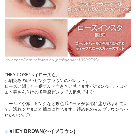
via
https://item.rakuten.co.jp/cliojapan/10000505/
#HEY ROSE(ヘイローズ)は
肌馴染みのいいピンクブラウンのパレット。
ローズと聞くと一瞬ブルベ向き？と感じますがこのパレットはイ
エベ春さん向けの多幸感ピンクで人気色です♡
ゴールドや赤、ピンクなど暖色系のラメが多彩に盛り込まれてい
て、濡れツヤまぶた簡単に作れます。締め色の赤みブラウンもか
わいいです◎
#HEY BROWN(ヘイブラウン)