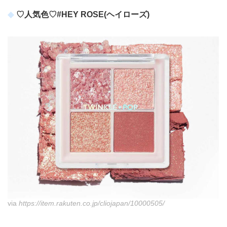
♡人気色♡#HEY ROSE(ヘイローズ)
via
https://item.rakuten.co.jp/cliojapan/10000505/