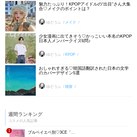
魅力たっぷり！KPOPアイドルの“出目”さん大集
合♡メイクのポイントは？
ゆどうふ
メイク
少女漫画に出てきそう♡かっこいい本名のKPOP
日本人メンバークイズ6問♪
ゆどうふ
KPOP
おしゃれすぎる♡韓国語翻訳された日本の文学
のカバーデザイン5選
ゆどうふ
雑貨
週間ランキング
コスメの人気記事
1
ブルベイエベ別♡3CE「...