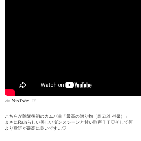
via
YouTube
こちらが除隊後初のカムバ曲「最高の贈り物（최고의 선물）」
まさにRainらしい美しいダンスシーンと甘い歌声ＴＴ♡そして何
より歌詞が最高に良いです…♡