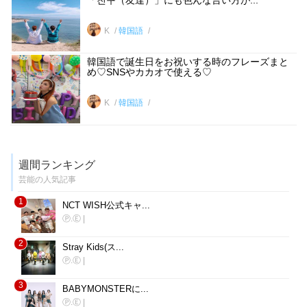
K
韓国語
韓国語で誕生日をお祝いする時のフレーズまと
め♡SNSやカカオで使える♡
K
韓国語
週間ランキング
芸能の人気記事
1
NCT WISH公式キャ...
Ⓟ.Ⓔ
|
2
Stray Kids(ス...
Ⓟ.Ⓔ
|
3
BABYMONSTERに...
Ⓟ.Ⓔ
|