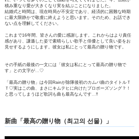
積み重なり愛が大きくなり実を結ぶことになりました。
結婚式と時間は、現在時局が不安定であり、経済的に困難な時期
に最大限静かで敬虔に終えようと思います。そのため、お話でき
ない点を理解してください。
これまで16年間、皆さんの愛に感謝します。これからはより責任
感があり、謙遜した姿で素晴らしい歌手と俳優として良い姿をお
見せするようにします。彼女は私にとって最高の贈り物です。
その手紙の最後の一文には「彼女は私にとって最高の贈り物で
す」との文字が…♡
「最高の贈り物」は今回Rainが除隊後初のカムバ曲のタイトルＴ
Ｔ♡実はこの曲、まさにキムテヒに向けたプロポーズソング？！
と思ってしまうほど歌詞も曲も最高なんです…‼
新曲「最高の贈り物（최고의 선물）」