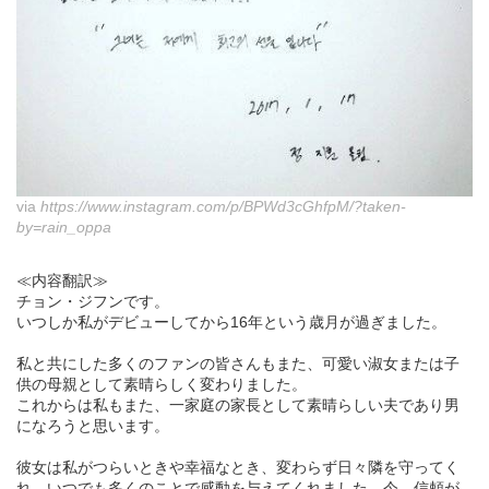
via
https://www.instagram.com/p/BPWd3cGhfpM/?taken-
by=rain_oppa
≪内容翻訳≫
チョン・ジフンです。
いつしか私がデビューしてから16年という歳月が過ぎました。
私と共にした多くのファンの皆さんもまた、可愛い淑女または子
供の母親として素晴らしく変わりました。
これからは私もまた、一家庭の家長として素晴らしい夫であり男
になろうと思います。
彼女は私がつらいときや幸福なとき、変わらず日々隣を守ってく
れ、いつでも多くのことで感動を与えてくれました。今、信頼が