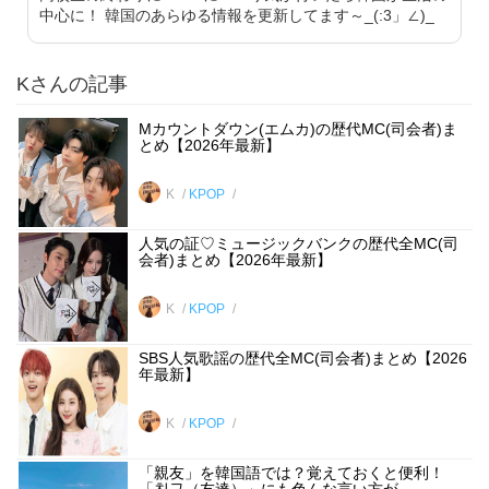
中心に！ 韓国のあらゆる情報を更新してます～_(:3」∠)_
Kさんの記事
Mカウントダウン(エムカ)の歴代MC(司会者)ま
とめ【2026年最新】
K
KPOP
人気の証♡ミュージックバンクの歴代全MC(司
会者)まとめ【2026年最新】
K
KPOP
SBS人気歌謡の歴代全MC(司会者)まとめ【2026
年最新】
K
KPOP
「親友」を韓国語では？覚えておくと便利！
「친구（友達）」にも色んな言い方が...