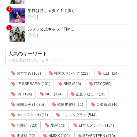
4
男性は見ちゃダメ！？胸が...
Ⓟ.Ⓔ
|
5
ルセラ公式キャラ「FIM...
Ⓟ.Ⓔ
|
人気のキーワード
いま話題になっているキーワード
おすすめ (107)
韓国スキンケア (223)
ILLIT (24)
LE SSERAFIM (131)
SNS (526)
ITZY (260)
IVE (194)
NCT (314)
正直レビュー (16)
韓国女子 (1,675)
韓国皮膚科 (11)
音楽番組 (46)
Hearts2Hearts (11)
インスタグラム (544)
可愛い (723)
愛用 (73)
日本人メンバー (134)
皮膚科 (22)
NMIXX (109)
SEVENTEEN (470)