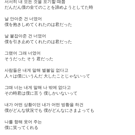
서서히 내 모든 것을 포기할 때쯤
だんだん僕の全てのことを諦めようとしてた時
날 안아준 건 너였어
僕を抱きしめてくれたのは君だった
날 붙잡아준 건 너였어
僕を引き止めてくれたのは君だった
그랬어 그래 너였어
そうだった そう 君だった
사람들은 내게 말해 별볼일 없다고
人々は僕にいうんだ 大したことじゃないって
그때 너는 내게 말해 나 밖에 없다고
その時君は僕に言う 僕しかいないって
내가 어떤 상황이던 내가 어떤 방황을 하건
僕がどんな状況でも 僕がどんなにさまよっても
나를 향해 웃어 주는
僕に笑ってくれる