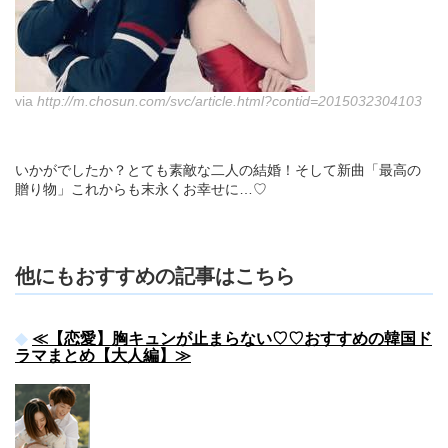
via
http://m.chosun.com/svc/article.html?contid=2015032304103
いかがでしたか？とても素敵な二人の結婚！そして新曲「最高の
贈り物」これからも末永くお幸せに…♡
他にもおすすめの記事はこちら
≪【恋愛】胸キュンが止まらない♡♡おすすめの韓国ド
ラマまとめ【大人編】≫