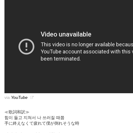
via
YouTube
≪歌詞和訳≫
힘이 들고 지쳐서 나 쓰러질 때쯤
手に終えなくて疲れて僕が倒れそうな時