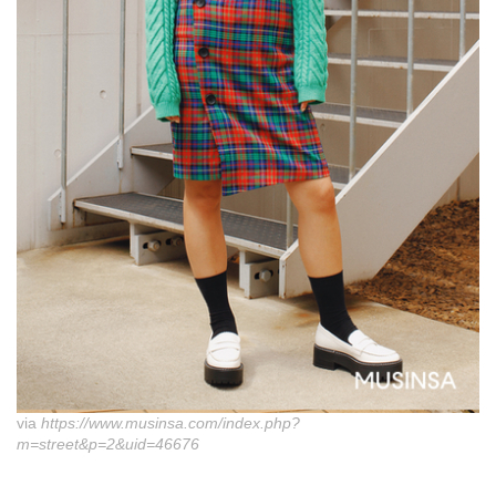
via
https://www.musinsa.com/index.php?
m=street&p=2&uid=46676