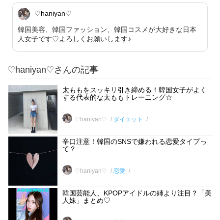
♡haniyan♡
韓国美容、韓国ファッション、韓国コスメが大好きな日本
人女子です♡よろしくお願いします♪
♡haniyan♡さんの記事
太ももをスッキリ引き締める！韓国女子がよく
する代表的な太ももトレーニング☆
♡haniyan♡
ダイエット
辛口注意！韓国のSNSで嫌われる恋愛タイプっ
て？
♡haniyan♡
恋愛
韓国芸能人、KPOPアイドルの姉より注目？「美
人妹」まとめ♡