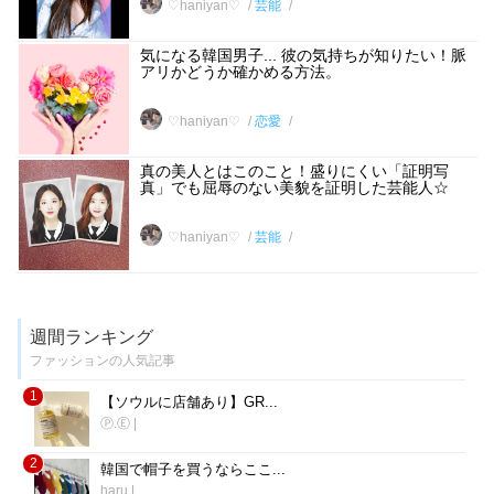
♡haniyan♡
芸能
気になる韓国男子... 彼の気持ちが知りたい！脈
アリかどうか確かめる方法。
♡haniyan♡
恋愛
真の美人とはこのこと！盛りにくい「証明写
真」でも屈辱のない美貌を証明した芸能人☆
♡haniyan♡
芸能
週間ランキング
ファッションの人気記事
1
【ソウルに店舗あり】GR...
Ⓟ.Ⓔ
|
2
韓国で帽子を買うならここ...
haru
|