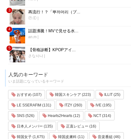
3
再流行！？「뿌까머리（プ...
Ⓟ.Ⓔ
|
4
話題沸騰！MVで見せる水...
an.m
|
5
【骨格診断】KPOPアイ...
さな사나
|
人気のキーワード
いま話題になっているキーワード
おすすめ (107)
韓国スキンケア (223)
ILLIT (25)
LE SSERAFIM (131)
ITZY (260)
IVE (195)
SNS (526)
Hearts2Hearts (12)
NCT (314)
日本人メンバー (135)
正直レビュー (16)
韓国女子 (1,675)
韓国皮膚科 (11)
音楽番組 (46)