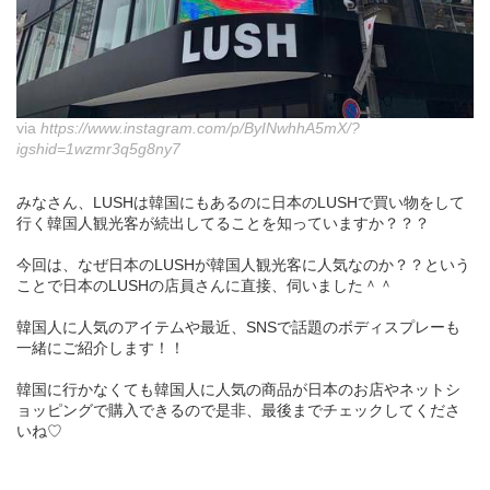
via
https://www.instagram.com/p/ByINwhhA5mX/?
igshid=1wzmr3q5g8ny7
みなさん、LUSHは韓国にもあるのに日本のLUSHで買い物をして
行く韓国人観光客が続出してることを知っていますか？？？
今回は、なぜ日本のLUSHが韓国人観光客に人気なのか？？という
ことで日本のLUSHの店員さんに直接、伺いました＾＾
韓国人に人気のアイテムや最近、SNSで話題のボディスプレーも
一緒にご紹介します！！
韓国に行かなくても韓国人に人気の商品が日本のお店やネットシ
ョッピングで購入できるので是非、最後までチェックしてくださ
いね♡