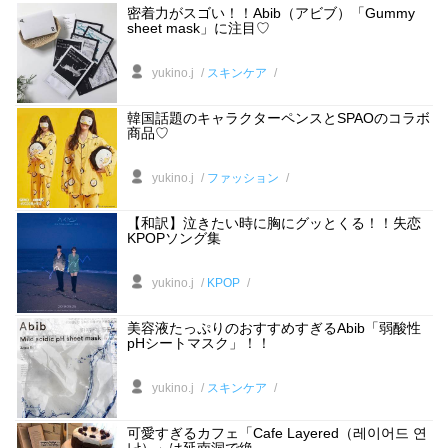
密着力がスゴい！！Abib（アビブ）「Gummy
sheet mask」に注目♡
yukino.j
スキンケア
韓国話題のキャラクターペンスとSPAOのコラボ
商品♡
yukino.j
ファッション
【和訳】泣きたい時に胸にグッとくる！！失恋
KPOPソング集
yukino.j
KPOP
美容液たっぷりのおすすめすぎるAbib「弱酸性
pHシートマスク」！！
yukino.j
スキンケア
可愛すぎるカフェ「Cafe Layered（레이어드 연
남）」は延南洞で絶...