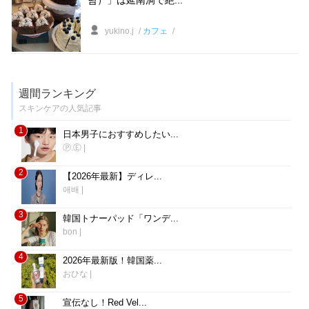
yukino.j
カフェ
週間ランキング
スキンケアの人気記事
1
日本男子におすすめしたい...
Ⓟ.Ⓔ
|
2
【2026年最新】ディレ...
애배
|
3
韓国トナーパッド「ワンデ...
bon
|
4
2026年最新版！韓国薬...
おひな
|
5
宣伝なし！Red Vel...