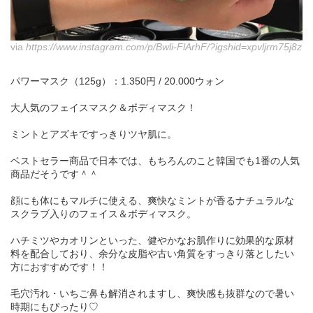
via
https://www.instagram.com/p/Bwli-FlArhF/?igshid=xpvljrm75j8z
パワーマスク（125g）：1.350円 / 20.000ウォン
大人気のフェイスマスク＆ボディマスク！
ミントとアズキですっきりツヤ肌に。
ベストセラー商品で日本では、もちろんのこと韓国でも1番の人気
商品だそうです＾＾
顔にも体にもマルチに使える、爽快なミントが香るナチュラルな
スクラブ入りのフェイス＆ボディマスク。
ハチミツやカオリンといった、健やかなお肌作りに効果的な原材
料を配合しており、余分な皮脂や古い角質をすっきり落としたい
方におすすめです！！
毛穴汚れ・いちご鼻も解消されますし、爽快感も抜群なので暑い
時期にもぴったり♡