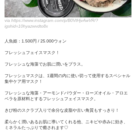
via
https://www.instagram.com/p/B0VtHjvAwVR/?
igshid=10hyazwvdto8x
人魚姫：1.500円 / 25.000ウォン
フレッシュフェイスマスク！
フレッシュな海藻でお肌に潤いをプラス。
フレッシュマスクは、1週間の内に使い切って使用するスペシャル
集中ケア用マスク！
フレッシュな海藻・アーモンドパウダー・ローズオイル・アロエ
ベラを原材料とするフレッシュフェイスマスク。
きび粉のスクラブ入りで余分な皮脂や古い角質もすっきり！
柔らかく潤いあるお肌に導いてくれる他、ニキビや赤みに効き、
ミネラルたっぷりで癒されます♡