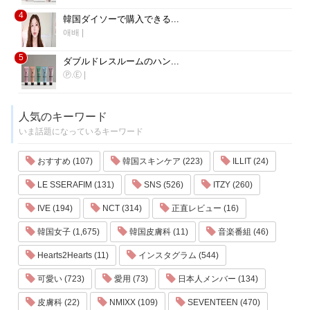
4
韓国ダイソーで購入できる...
애배
|
5
ダブルドレスルームのハン...
Ⓟ.Ⓔ
|
人気のキーワード
いま話題になっているキーワード
おすすめ (107)
韓国スキンケア (223)
ILLIT (24)
LE SSERAFIM (131)
SNS (526)
ITZY (260)
IVE (194)
NCT (314)
正直レビュー (16)
韓国女子 (1,675)
韓国皮膚科 (11)
音楽番組 (46)
Hearts2Hearts (11)
インスタグラム (544)
可愛い (723)
愛用 (73)
日本人メンバー (134)
皮膚科 (22)
NMIXX (109)
SEVENTEEN (470)