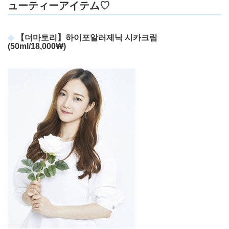
ューティーアイテム♡
【더마토리】하이포알러제닉 시카크림
(50ml/18,000₩)