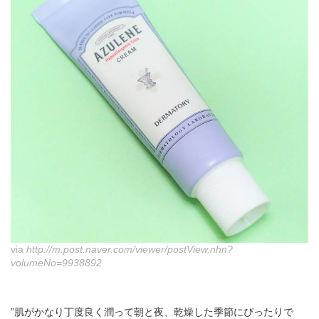
via
http://m.post.naver.com/viewer/postView.nhn?
volumeNo=9938892
”肌がかなり丁度良く潤って朝と夜、乾燥した季節にぴったりで