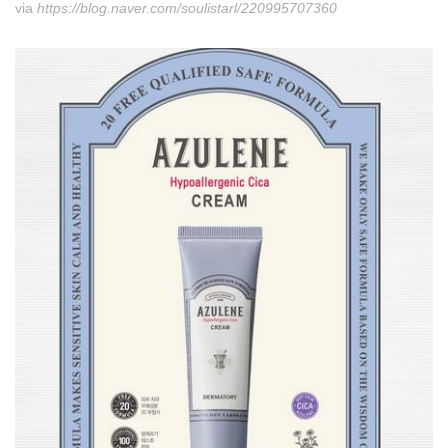
via
https://blog.naver.com/soulistarl/220995707360