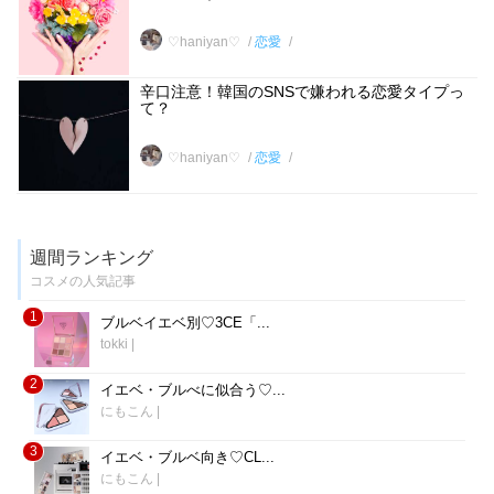
♡haniyan♡
恋愛
辛口注意！韓国のSNSで嫌われる恋愛タイプっ
て？
♡haniyan♡
恋愛
週間ランキング
コスメの人気記事
1
ブルベイエベ別♡3CE「...
tokki
|
2
イエベ・ブルべに似合う♡...
にもこん
|
3
イエベ・ブルベ向き♡CL...
にもこん
|