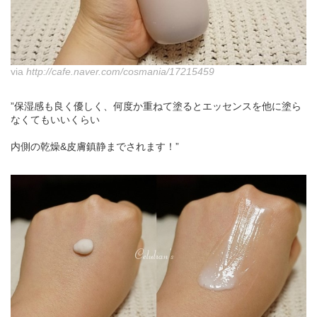
via
http://cafe.naver.com/cosmania/17215459
”保湿感も良く優しく、何度か重ねて塗るとエッセンスを他に塗ら
なくてもいいくらい
内側の乾燥&皮膚鎮静までされます！”