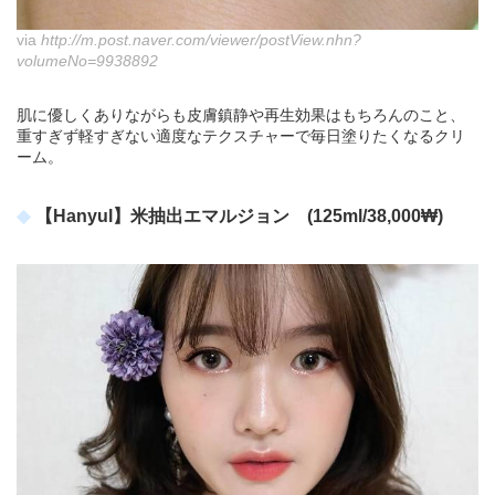
via
http://m.post.naver.com/viewer/postView.nhn?
volumeNo=9938892
肌に優しくありながらも皮膚鎮静や再生効果はもちろんのこと、
重すぎず軽すぎない適度なテクスチャーで毎日塗りたくなるクリ
ーム。
【Hanyul】米抽出エマルジョン (125ml/38,000₩)