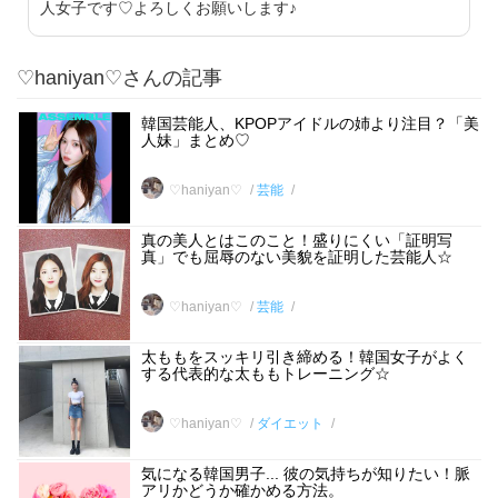
人女子です♡よろしくお願いします♪
♡haniyan♡さんの記事
韓国芸能人、KPOPアイドルの姉より注目？「美
人妹」まとめ♡
♡haniyan♡
芸能
真の美人とはこのこと！盛りにくい「証明写
真」でも屈辱のない美貌を証明した芸能人☆
♡haniyan♡
芸能
太ももをスッキリ引き締める！韓国女子がよく
する代表的な太ももトレーニング☆
♡haniyan♡
ダイエット
気になる韓国男子... 彼の気持ちが知りたい！脈
アリかどうか確かめる方法。