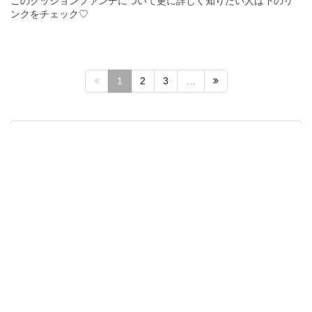
このクッションファンデについて更に詳しく知りたい人は下のリ
ンクをチェック♡
1
2
3
…
韓国情報サイトJOAH-ジョア-の
公式LINE＠も登録してね♡
↓↓登録はこちらから↓↓
クッションファンデ (138)
スキンケア (193)
春 (163)
韓国コスメ (1,049)
韓国女子 (1,675)
新商品 (113)
オリーブヤング (167)