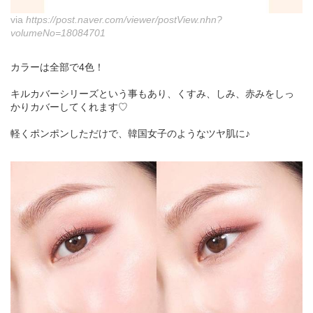
via
https://post.naver.com/viewer/postView.nhn?
volumeNo=18084701
カラーは全部で4色！
キルカバーシリーズという事もあり、くすみ、しみ、赤みをしっ
かりカバーしてくれます♡
軽くポンポンしただけで、韓国女子のようなツヤ肌に♪