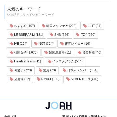
人気のキーワード
いま話題になっているキーワード
おすすめ (107)
韓国スキンケア (223)
ILLIT (24)
LE SSERAFIM (131)
SNS (526)
ITZY (260)
IVE (194)
NCT (314)
正直レビュー (16)
韓国女子 (1,675)
韓国皮膚科 (11)
音楽番組 (46)
Hearts2Hearts (11)
インスタグラム (544)
可愛い (723)
愛用 (73)
日本人メンバー (134)
皮膚科 (22)
NMIXX (109)
SEVENTEEN (470)
カテゴリ
韓国トレンド情報・韓国まとめ