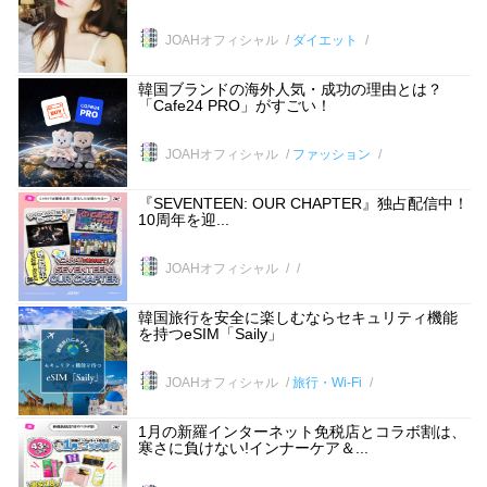
JOAHオフィシャル
ダイエット
韓国ブランドの海外人気・成功の理由とは？
「Cafe24 PRO」がすごい！
JOAHオフィシャル
ファッション
『SEVENTEEN: OUR CHAPTER』独占配信中！
10周年を迎...
JOAHオフィシャル
韓国旅行を安全に楽しむならセキュリティ機能
を持つeSIM「Saily」
JOAHオフィシャル
旅行・Wi-Fi
1月の新羅インターネット免税店とコラボ割は、
寒さに負けない!インナーケア＆...