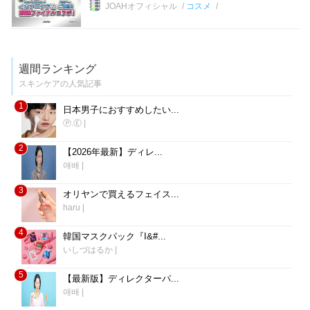
JOAHオフィシャル
コスメ
週間ランキング
スキンケアの人気記事
1
日本男子におすすめしたい...
Ⓟ.Ⓔ
|
2
【2026年最新】ディレ...
애배
|
3
オリヤンで買えるフェイス...
haru
|
4
韓国マスクパック『I&#...
いしづはるか
|
5
【最新版】ディレクターパ...
애배
|