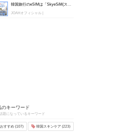
韓国旅行のeSIMは「SkyeSiM(スカイイーシム)」！1日単位で最安値380円から利用可能！
JOAHオフィシャル
|
気のキーワード
話題になっているキーワード
おすすめ (107)
韓国スキンケア (223)