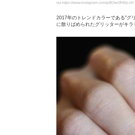
via
https://www.instagram.com/p/BOwAfHKjLn0/
2017年のトレンドカラーである”
に散りばめられたグリッターがキラ