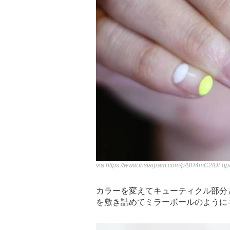
via
https://www.instagram.com/p/BH4mC2fDFqp
カラーを変えてキューティクル部分
を敷き詰めてミラーボールのように