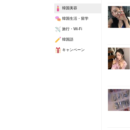
ョ
韓国美容
ア
-
韓国生活・留学
旅行・Wi-Fi
韓国語
キャンペーン