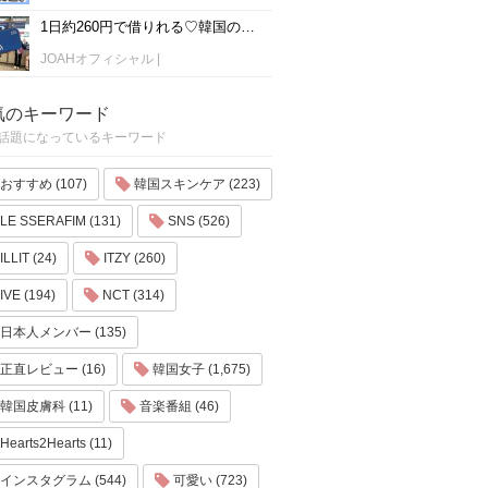
1日約260円で借りれる♡韓国のWiFiレンタルおすすめ「WiFi弁当(WiFi Dosirak)」
JOAHオフィシャル
|
気のキーワード
話題になっているキーワード
おすすめ (107)
韓国スキンケア (223)
LE SSERAFIM (131)
SNS (526)
ILLIT (24)
ITZY (260)
IVE (194)
NCT (314)
日本人メンバー (135)
正直レビュー (16)
韓国女子 (1,675)
韓国皮膚科 (11)
音楽番組 (46)
Hearts2Hearts (11)
インスタグラム (544)
可愛い (723)