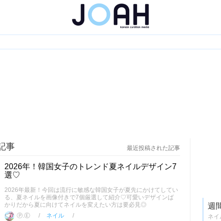
記事
最近投稿された記事
2026年！韓国女子のトレンド夏ネイルデザイン7
選♡
2026年最新！今回は流行に敏感な韓国女子が夏先にかけてしてい
る、夏ネイルを画像付きで7個厳選して紹介♡可愛いデザインば
かりだから夏に向けてネイルを変えたい方は要必見◎
週
Ⓟ.Ⓔ
ネイル
ネイ