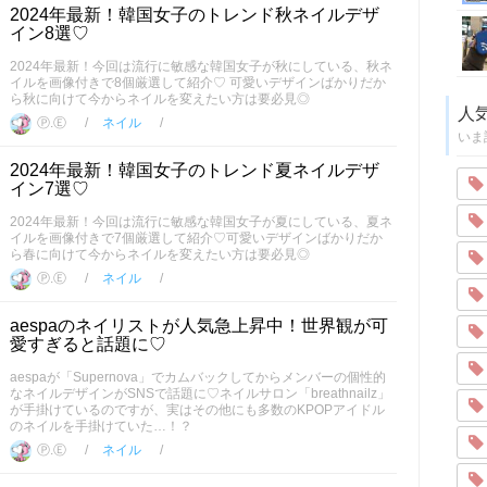
2024年最新！韓国女子のトレンド秋ネイルデザ
イン8選♡
2024年最新！今回は流行に敏感な韓国女子が秋にしている、秋ネ
イルを画像付きで8個厳選して紹介♡ 可愛いデザインばかりだか
ら秋に向けて今からネイルを変えたい方は要必見◎
人
Ⓟ.Ⓔ
ネイル
いま
2024年最新！韓国女子のトレンド夏ネイルデザ
イン7選♡
2024年最新！今回は流行に敏感な韓国女子が夏にしている、夏ネ
イルを画像付きで7個厳選して紹介♡可愛いデザインばかりだか
ら春に向けて今からネイルを変えたい方は要必見◎
Ⓟ.Ⓔ
ネイル
aespaのネイリストが人気急上昇中！世界観が可
愛すぎると話題に♡
aespaが「Supernova」でカムバックしてからメンバーの個性的
なネイルデザインがSNSで話題に♡ネイルサロン「breathnailz」
が手掛けているのですが、実はその他にも多数のKPOPアイドル
のネイルを手掛けていた…！？
Ⓟ.Ⓔ
ネイル