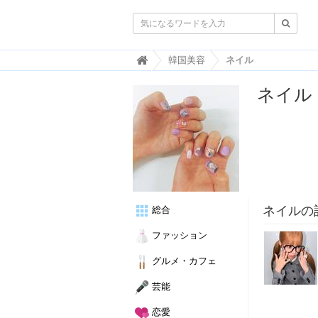

韓
韓国美容
ネイル
国
ト
ネイル
レ
ン
ド
情
報
・
韓
国
ま
ネイルの
総合
と
め
ファッション
J
グルメ・カフェ
O
A
芸能
H
-
恋愛
ジ