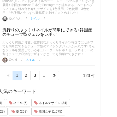
rom&nd(ロムアンド)のネイルカラー、ムードペブルネイルは25色
展開♪ 今回はrom&nd日本公式Instagramが提案する、ムードペブ
ルネイルを組み合わせたデザインを1色使用、2色使用、3色使
用、4色使用と少しずつ難易度を上げてまとめました！
ゆどうふ
ネイル
流行りのぷっくりネイルが簡単にできる♪韓国産
のチューブ型ジェルをレポ♡
ぷっくり質感が可愛い立体的なぷっくりネイル♡韓国ではセルフ
でも簡単にできるチューブ型のアイシングジェルが人気です♪そん
なジェルを愛用しているキュレーターがレポ！セルフネイラーの
方はチェック◎流行デザインがとっても簡単にできます！
Oyuki
ネイル
1
2
3
…
123 件
人気のキーワード
5)
ネイル (6)
ネイルデザイン (34)
23)
夏 (268)
韓国女子 (1,675)