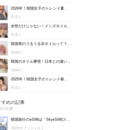
2026年！韓国女子のトレンド夏ネイルデザイン7選♡
Ⓟ.Ⓔ
|
女性だけじゃない！メンズネイルを楽しむ韓国男性アイドル10人♡
Ⓟ.Ⓔ
|
韓国発のうるうる氷ネイルって？♡参考になるデザイン紹介♪
Oyuki
|
韓国のネイル事情！日本との違いや特徴とは？
Oyuki
|
2025年！韓国女子のトレンド春ネイルデザイン7選♡
Ⓟ.Ⓔ
|
すすめの記事
目の記事
韓国旅行のeSIMは「SkyeSiM(スカイイーシム)」！1日単位で最安値380円から利用可能！
JOAHオフィシャル
|