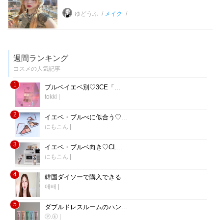
ゆどうふ
メイク
週間ランキング
コスメの人気記事
1
ブルベイエベ別♡3CE「...
tokki
|
2
イエベ・ブルべに似合う♡...
にもこん
|
3
イエベ・ブルベ向き♡CL...
にもこん
|
4
韓国ダイソーで購入できる...
애배
|
5
ダブルドレスルームのハン...
Ⓟ.Ⓔ
|