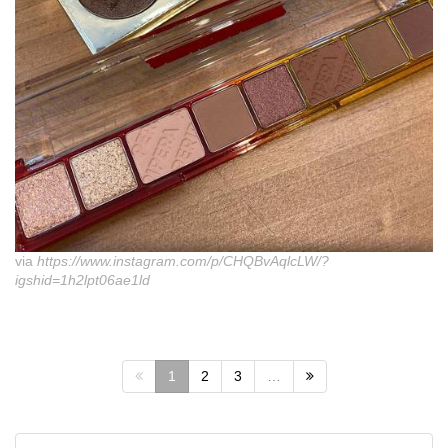
via
https://www.instagram.com/p/CHQBvAqlcLW/?
igshid=1h2lpt06ae1ld
1
2
3
…