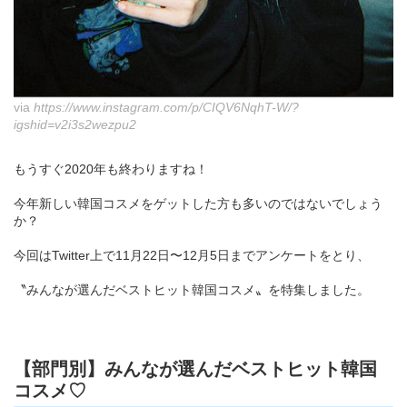
via
https://www.instagram.com/p/CIQV6NqhT-W/?
igshid=v2i3s2wezpu2
もうすぐ2020年も終わりますね！
今年新しい韓国コスメをゲットした方も多いのではないでしょう
か？
今回はTwitter上で11月22日〜12月5日までアンケートをとり、
〝みんなが選んだベストヒット韓国コスメ〟を特集しました。
【部門別】みんなが選んだベストヒット韓国
コスメ♡