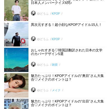
日本人メンバークイズ6問♪
ゆどうふ
KPOP
異次元すぎる！超小顔なKPOPアイドル15人！
ゆどうふ
KPOP
おしゃれすぎる♡韓国語翻訳された日本の文学
のカバーデザイン5選
ゆどうふ
雑貨
魅力たっぷり！KPOPアイドルの“奥目”さん大集
合♡メイクのポイントは？
ゆどうふ
メイク
魅力たっぷり！KPOPアイドルの“出目”さん大集
合♡メイクのポイントは？