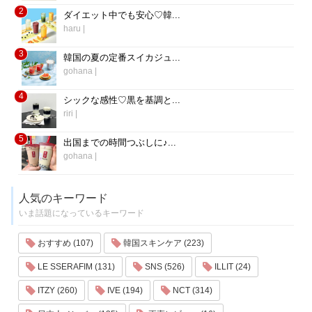
2
ダイエット中でも安心♡韓...
haru
|
3
韓国の夏の定番スイカジュ...
gohana
|
4
シックな感性♡黒を基調と...
riri
|
5
出国までの時間つぶしに♪...
gohana
|
人気のキーワード
いま話題になっているキーワード
おすすめ (107)
韓国スキンケア (223)
LE SSERAFIM (131)
SNS (526)
ILLIT (24)
ITZY (260)
IVE (194)
NCT (314)