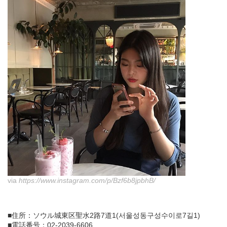
via
https://www.instagram.com/p/Bzf6b8jpbhB/
■住所：ソウル城東区聖水2路7道1(서울성동구성수이로7길1)
■電話番号：02-2039-6606