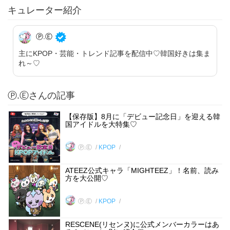
キュレーター紹介
Ⓟ.Ⓔ
主にKPOP・芸能・トレンド記事を配信中♡韓国好きは集ま
れ～♡
Ⓟ.Ⓔさんの記事
【保存版】8月に「デビュー記念日」を迎える韓
国アイドルを大特集♡
Ⓟ.Ⓔ
KPOP
ATEEZ公式キャラ「MIGHTEEZ」！名前、読み
方を大公開♡
Ⓟ.Ⓔ
KPOP
RESCENE(リセンヌ)に公式メンバーカラーはあ