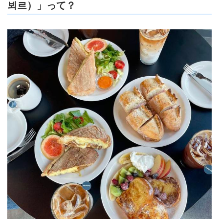
뵈르）」って？