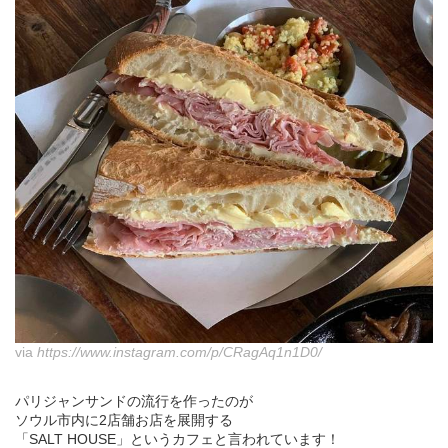
via
https://www.instagram.com/p/CRagAq1n1D0/
パリジャンサンドの流行を作ったのが
ソウル市内に2店舗お店を展開する
「SALT HOUSE」というカフェと言われています！