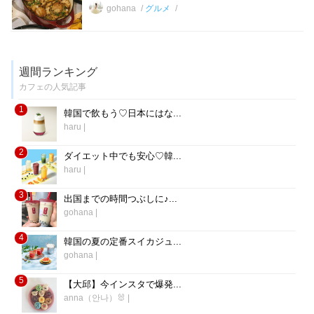
gohana
グルメ
週間ランキング
カフェの人気記事
1
韓国で飲もう♡日本にはな...
haru
|
2
ダイエット中でも安心♡韓...
haru
|
3
出国までの時間つぶしに♪...
gohana
|
4
韓国の夏の定番スイカジュ...
gohana
|
5
【大邱】今インスタで爆発...
anna（안나）🐰
|