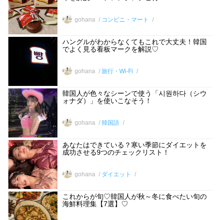
gohana
コンビニ・マート
ハングルがわからなくてもこれで大丈夫！韓国
でよく見る看板マークを解説♡
gohana
旅行・Wi-Fi
韓国人が色々なシーンで使う「시원하다（シウ
ォナダ）」を使いこなそう！
gohana
韓国語
あなたはできている？寒い季節にダイエットを
成功させる9つのチェックリスト！
gohana
ダイエット
これからが旬♡韓国人が秋～冬に食べたい旬の
海鮮料理集【7選】♡