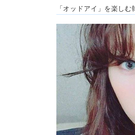
ョ
「オッドアイ」を楽しむ
ア
-