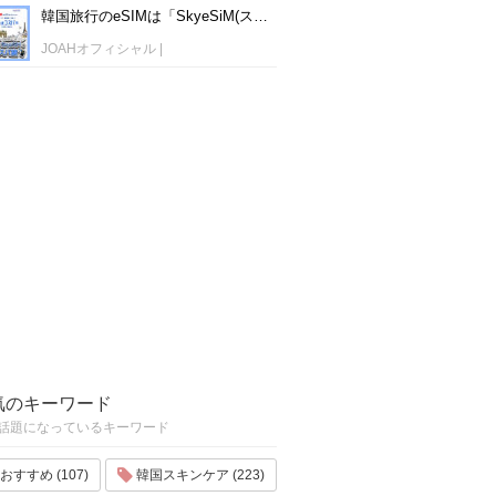
韓国旅行のeSIMは「SkyeSiM(スカイイーシム)」！1日単位で最安値380円から利用可能！
JOAHオフィシャル
|
気のキーワード
話題になっているキーワード
おすすめ (107)
韓国スキンケア (223)