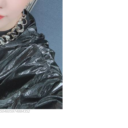
268504605974884352