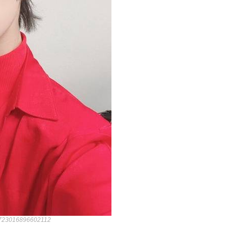
321723016896602112