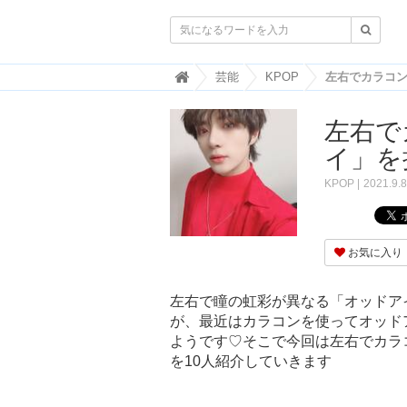

韓
芸能
KPOP
国
ト
左右で
レ
ン
イ」を
ド
情
KPOP
2021.9.8
報
・
韓
国
お気に入り
ま
と
め
左右で瞳の虹彩が異なる「オッドア
が、最近はカラコンを使ってオッド
J
O
ようです♡そこで今回は左右でカラ
A
を10人紹介していきます
H
-
ジ