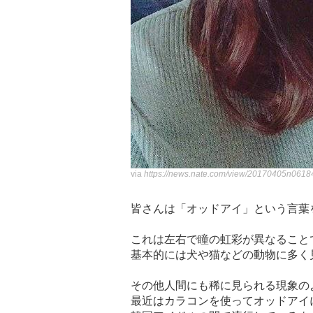
via
https://news.nate.com/view/20170405n0618
皆さんは「オッドアイ」という言葉
これは左右で瞳の虹彩が異なること
基本的には犬や猫などの動物に多く
その他人間にも稀に見られる現象の
最近はカラコンを使ってオッドアイ