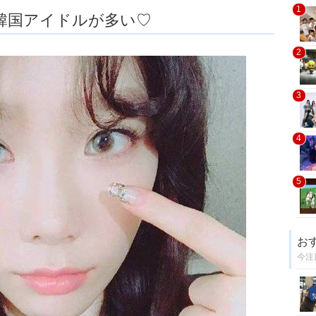
1
韓国アイドルが多い♡
2
3
4
5
お
今注