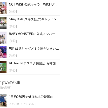
NCT WISH公式キャラ「WICHU(ウィチュ)」！名前、読み方、動物を大公開♡
Ⓟ.Ⓔ
|
Stray Kids(スキズ)公式キャラ！SKZOOの名前、読み方、動物を大公開♡
Ⓟ.Ⓔ
|
BABYMONSTERに公式メンバーカラーはある？メンバー別に紹介♡
Ⓟ.Ⓔ
|
男性は見ちゃダメ！？胸が大きいと話題の韓国女性アイドル15人を紹介♡
Ⓟ.Ⓔ
|
RU Next?(アユネク)脱落から韓国アイドルになった5人は？
Ⓟ.Ⓔ
|
すすめの記事
目の記事
1日約260円で借りれる♡韓国のWiFiレンタルおすすめ「WiFi弁当(WiFi Dosirak)」
JOAHオフィシャル
|