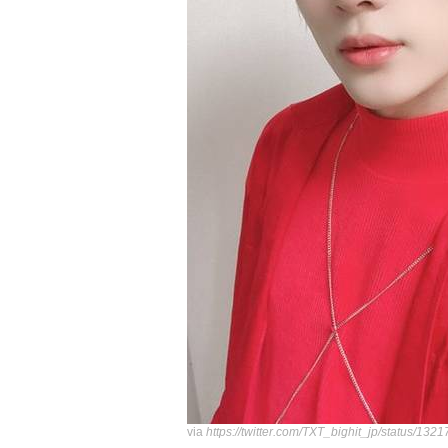
via
https://twitter.com/TXT_bighit_jp/status/1