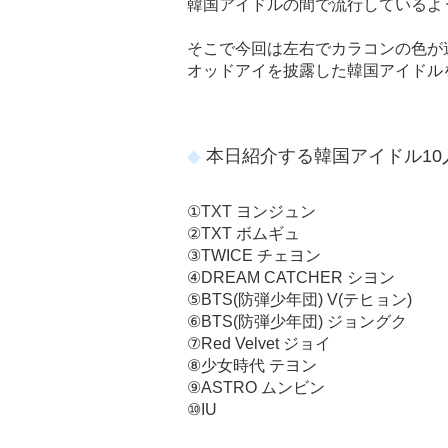
韓国アイドルの間で流行しているよ
そこで今回は左右でカラコンの色が
オッドアイを披露した韓国アイドル
本日紹介する韓国アイドル10
①TXT ヨンジュン
②TXT ボムギュ
③TWICE チェヨン
④DREAM CATCHER シヨン
⑤BTS(防弾少年団) V(テヒョン)
⑥BTS(防弾少年団) ジョングク
⑦Red Velvet ジョイ
⑧少女時代 テヨン
⑨ASTRO ムンビン
⑩IU