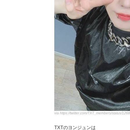
via
https://twitter.com/TXT_members/status/1
TXTのヨンジュンは