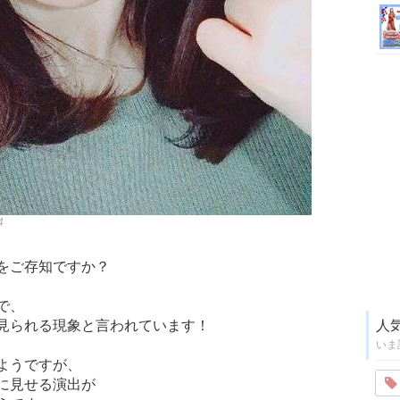
4
をご存知ですか？
で、
見られる現象と言われています！
人
いま
ようですが、
に見せる演出が