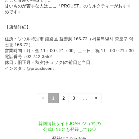
とした甘みが特徴です。
甘いものが苦手な人はここ「PROUST」のミルクティーがおすす
めです♪
【店舗詳細】
住所：ソウル特別市 鍾路区 益善洞 166-72（서울특별시 종로구 익
선동 166-72）
営業時間：月～金 11：00～21：00、土～日、祝 11：00～21：30
電話番号：02-742-3552
休日：旧正月・秋夕(チュソク)の前日と当日
インスタ：@proustscent
1
2
3
…
韓国情報サイトJOAH-ジョア-の
公式LINE＠も登録してね♡
↓↓登録はこちらから↓↓