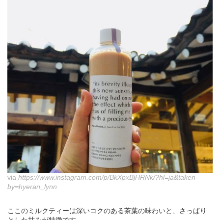
via
https://www.instagram.com/p/BkXpxBjHRNk/?hl=ja&taken-
by=hyeran_lynn
ここのミルクティーは深いコクのある茶葉の味わいと、さっぱり