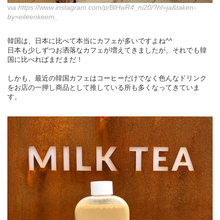
via
https://www.instagram.com/p/BlHwR4_ni20/?hl=ja&taken-
by=eileenkeem_
韓国は、日本に比べて本当にカフェが多いですよね^^
日本も少しずつお洒落なカフェが増えてきましたが、それでも韓
国に比べればまだまだ！
しかも、最近の韓国カフェはコーヒーだけでなく色んなドリンク
をお店の一押し商品として推している所も多くなってきていま
す。