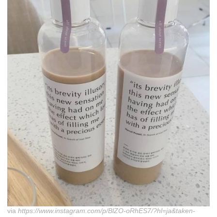
via
https://www.instagram.com/p/BlZO-oRhES7/?hl=ja&taken-