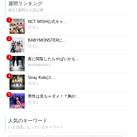
週間ランキング
最近1週間の人気記事
1
NCT WISH公式キャ...
Ⓟ.Ⓔ
|
2
BABYMONSTERに...
Ⓟ.Ⓔ
|
3
夜に閲覧したらやばいかも...
annhaksoon
|
4
Stray Kids(ス...
Ⓟ.Ⓔ
|
5
男性は見ちゃダメ！？胸が...
Ⓟ.Ⓔ
|
人気のキーワード
いま話題になっているキーワード