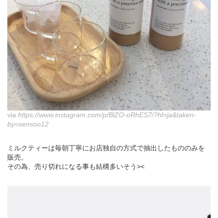
via
https://www.instagram.com/p/BlZO-oRhES7/?hl=ja&taken-
by=sensoo12
ミルクティーは毎朝丁寧にお店独自の方式で抽出したもののみを
販売。
その為、売り切れになる事も結構多いそう><