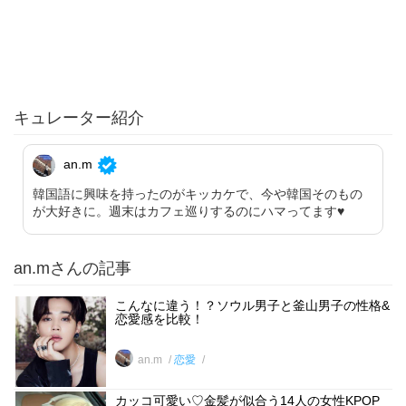
キュレーター紹介
an.m
韓国語に興味を持ったのがキッカケで、今や韓国そのもの
が大好きに。週末はカフェ巡りするのにハマってます♥︎
an.mさんの記事
こんなに違う！？ソウル男子と釜山男子の性格&
恋愛感を比較！
an.m
恋愛
カッコ可愛い♡金髪が似合う14人の女性KPOP