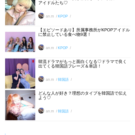
アイドルたち♡
an.m
KPOP
【エピソードあり】所属事務所がKPOPアイドル
に禁止している食べ物9選！
an.m
KPOP
韓流ドラマがもっと面白くなる♡ドラマで良く
出てくる韓国語フレーズ＆単語！
an.m
韓国語
どんな人が好き？理想のタイプを韓国語で伝え
よう♡
an.m
韓国語