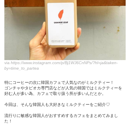
via
https://www.instagram.com/p/Bj1WJ6CnNPs/?hl=ja&taken-
by=time_to_partea
特にコーヒーの次に韓国カフェで人気なのがミルクティー！
ゴンチャやタピオカ専門店などが人気の韓国ではミルクティーを
好む人が多い為、カフェで取り扱う所が多いんだとか。
今回は、そんな韓国人も大好きなミルクティーをご紹介♡
流行りに敏感な韓国人がおすすめするカフェをまとめてみまし
た！