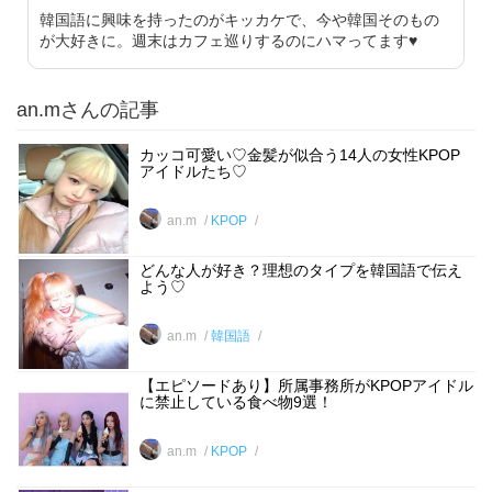
韓国語に興味を持ったのがキッカケで、今や韓国そのもの
が大好きに。週末はカフェ巡りするのにハマってます♥︎
an.mさんの記事
カッコ可愛い♡金髪が似合う14人の女性KPOP
アイドルたち♡
an.m
KPOP
どんな人が好き？理想のタイプを韓国語で伝え
よう♡
an.m
韓国語
【エピソードあり】所属事務所がKPOPアイドル
に禁止している食べ物9選！
an.m
KPOP