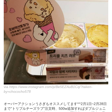
via
https://www.instagram.com/p/Be5EZAuB1Cq/?taken-
by=chococho578
オーバーアクションうさぎもオススメしてます^^2月1日~2月28日
まで”トリプルチーズラブ”注文時、500w追加すればダブルジュニ