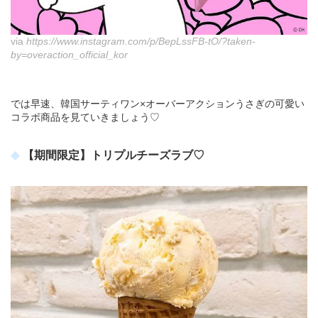
via
https://www.instagram.com/p/BepLssFB-tO/?taken-
by=overaction_official_kor
では早速、韓国サーティワン×オーバーアクションうさぎの可愛い
コラボ商品を見ていきましょう♡
【期間限定】トリプルチーズラブ♡