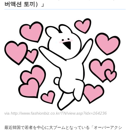
버액션 토끼）」
via
http://www.fashionbiz.co.kr/TN/view.asp?idx=164236
最近韓国で若者を中心に大ブームとなっている「オーバーアクシ