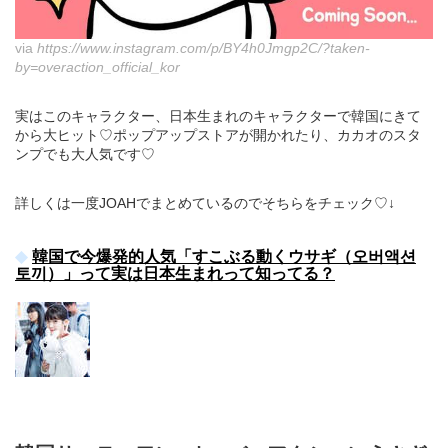
via
https://www.instagram.com/p/BY4h0Jmgp2C/?taken-
by=overaction_official_kor
実はこのキャラクター、日本生まれのキャラクターで韓国にきて
から大ヒット♡ポップアップストアが開かれたり、カカオのスタ
ンプでも大人気です♡
詳しくは一度JOAHでまとめているのでそちらをチェック♡↓
韓国で今爆発的人気「すこぶる動くウサギ（오버액션
토끼）」って実は日本生まれって知ってる？