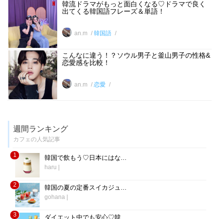
韓流ドラマがもっと面白くなる♡ドラマで良く
出てくる韓国語フレーズ＆単語！
an.m
韓国語
こんなに違う！？ソウル男子と釜山男子の性格&
恋愛感を比較！
an.m
恋愛
週間ランキング
カフェの人気記事
1
韓国で飲もう♡日本にはな...
haru
|
2
韓国の夏の定番スイカジュ...
gohana
|
3
ダイエット中でも安心♡韓...