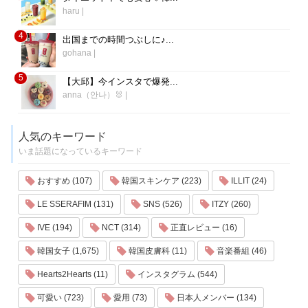
haru
|
4
出国までの時間つぶしに♪...
gohana
|
5
【大邱】今インスタで爆発...
anna（안나）🐰
|
人気のキーワード
いま話題になっているキーワード
おすすめ (107)
韓国スキンケア (223)
ILLIT (24)
LE SSERAFIM (131)
SNS (526)
ITZY (260)
IVE (194)
NCT (314)
正直レビュー (16)
韓国女子 (1,675)
韓国皮膚科 (11)
音楽番組 (46)
Hearts2Hearts (11)
インスタグラム (544)
可愛い (723)
愛用 (73)
日本人メンバー (134)