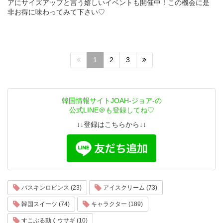
アにサイズアップと言う嬉しいイベントも開催中！この機会に是
非お得に味わってみて下さい♡
1
2
3
韓国情報サイトJOAH-ジョア-の
公式LINE＠も登録してね♡
↓↓登録はこちらから↓↓
バスキンロビンス (23)
アイスクリーム (73)
韓国スイーツ (74)
キャラクター (189)
すこぶる動くウサギ (10)