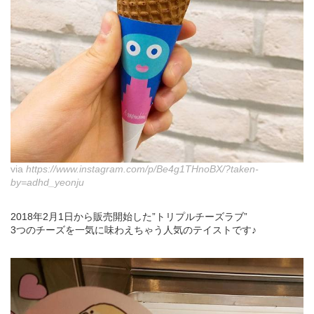
via
https://www.instagram.com/p/Be4g1THnoBX/?taken-
by=adhd_yeonju
2018年2月1日から販売開始した”トリプルチーズラブ”
3つのチーズを一気に味わえちゃう人気のテイストです♪