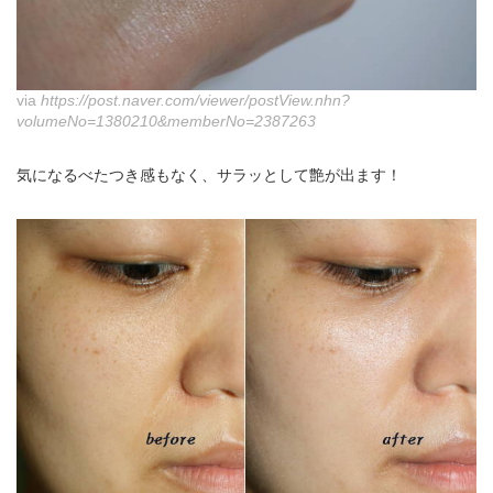
via
https://post.naver.com/viewer/postView.nhn?
volumeNo=1380210&memberNo=2387263
気になるべたつき感もなく、サラッとして艶が出ます！