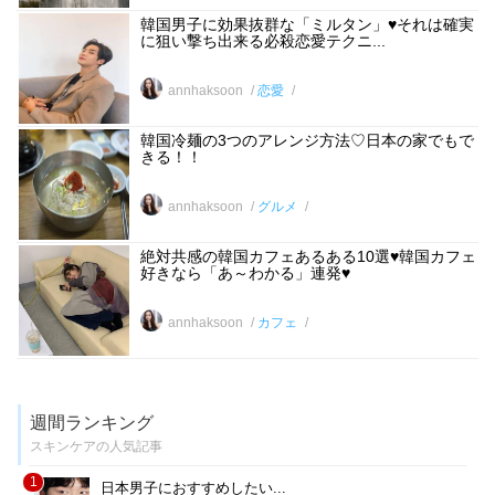
韓国男子に効果抜群な「ミルタン」♥それは確実
に狙い撃ち出来る必殺恋愛テクニ...
annhaksoon
恋愛
韓国冷麺の3つのアレンジ方法♡日本の家でもで
きる！！
annhaksoon
グルメ
絶対共感の韓国カフェあるある10選♥韓国カフェ
好きなら「あ～わかる」連発♥
annhaksoon
カフェ
週間ランキング
スキンケアの人気記事
1
日本男子におすすめしたい...