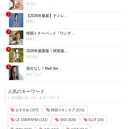
Ⓟ.Ⓔ
|
2
【2026年最新】ディレ...
애배
|
3
韓国トナーパッド「ワンデ...
bon
|
4
2026年最新版！韓国薬...
おひな
|
5
宣伝なし！Red Vel...
ゆどうふ
|
人気のキーワード
いま話題になっているキーワード
おすすめ (107)
韓国スキンケア (223)
LE SSERAFIM (131)
SNS (526)
ILLIT (24)