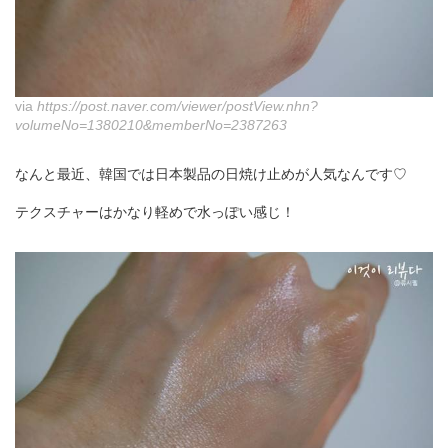
via
https://post.naver.com/viewer/postView.nhn?
volumeNo=1380210&memberNo=2387263
なんと最近、韓国では日本製品の日焼け止めが人気なんです♡
テクスチャーはかなり軽めで水っぽい感じ！