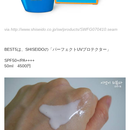
via
http://www.shiseido.co.jp/sw/products/SWFG070410.seam
BEST5は、SHISEIDOの「パーフェクトUVプロテクター」
SPF50+/PA++++
50ml 4500円