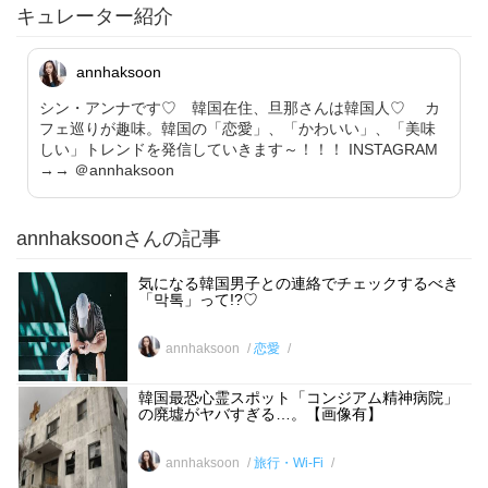
キュレーター紹介
annhaksoon
シン・アンナです♡ 韓国在住、旦那さんは韓国人♡ カ
フェ巡りが趣味。韓国の「恋愛」、「かわいい」、「美味
しい」トレンドを発信していきます～！！！ INSTAGRAM
→→ ＠annhaksoon
annhaksoonさんの記事
気になる韓国男子との連絡でチェックするべき
「막톡」って!?♡
annhaksoon
恋愛
韓国最恐心霊スポット「コンジアム精神病院」
の廃墟がヤバすぎる…。【画像有】
annhaksoon
旅行・Wi-Fi