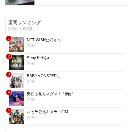
週間ランキング
芸能の人気記事
1
NCT WISH公式キャ...
Ⓟ.Ⓔ
|
2
Stray Kids(ス...
Ⓟ.Ⓔ
|
3
BABYMONSTERに...
Ⓟ.Ⓔ
|
4
男性は見ちゃダメ！？胸が...
Ⓟ.Ⓔ
|
5
ルセラ公式キャラ「FIM...
Ⓟ.Ⓔ
|