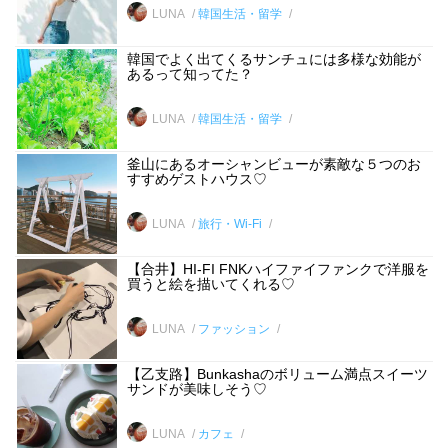
LUNA
韓国生活・留学
韓国でよく出てくるサンチュには多様な効能が
あるって知ってた？
LUNA
韓国生活・留学
釜山にあるオーシャンビューが素敵な５つのお
すすめゲストハウス♡
LUNA
旅行・Wi-Fi
【合井】HI-FI FNKハイファイファンクで洋服を
買うと絵を描いてくれる♡
LUNA
ファッション
【乙支路】Bunkashaのボリューム満点スイーツ
サンドが美味しそう♡
LUNA
カフェ