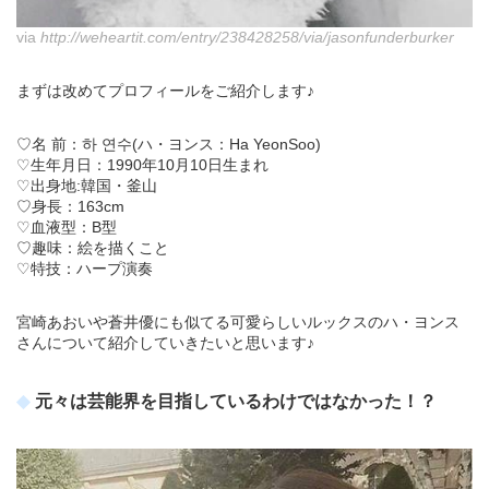
via
http://weheartit.com/entry/238428258/via/jasonfunderburker
まずは改めてプロフィールをご紹介します♪
♡名 前：하 연수(ハ・ヨンス：Ha YeonSoo)
♡生年月日：1990年10月10日生まれ
♡出身地:韓国・釜山
♡身長：163cm
♡血液型：B型
♡趣味：絵を描くこと
♡特技：ハープ演奏
宮崎あおいや蒼井優にも似てる可愛らしいルックスのハ・ヨンス
さんについて紹介していきたいと思います♪
元々は芸能界を目指しているわけではなかった！？