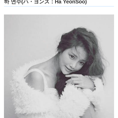
하 연수(ハ・ヨンス：Ha YeonSoo)