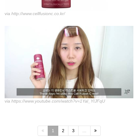
via
http://www.cellfusionc.co.kr/
via
https://www.youtube.com/watch?v=1Yal_YIJFqU
1
2
3
…