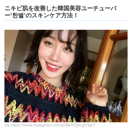
ニキビ肌を改善した韓国美容ユーチューバ
ー’한별’のスキンケア方法！
via
https://www.instagram.com/p/BeVOjyLgFAq/?