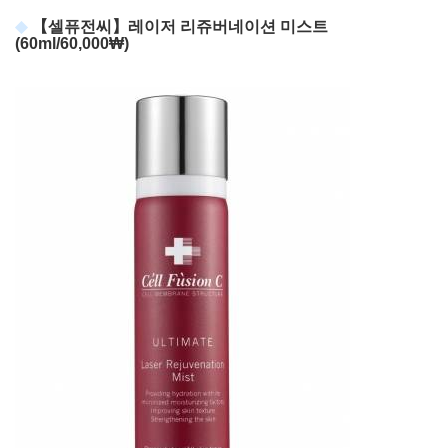
【셀퓨전씨】레이저 리쥬버네이션 미스트
(60ml/60,000₩)