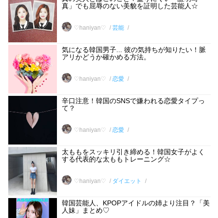
真」でも屈辱のない美貌を証明した芸能人☆
♡haniyan♡
芸能
気になる韓国男子... 彼の気持ちが知りたい！脈
アリかどうか確かめる方法。
♡haniyan♡
恋愛
辛口注意！韓国のSNSで嫌われる恋愛タイプっ
て？
♡haniyan♡
恋愛
太ももをスッキリ引き締める！韓国女子がよく
する代表的な太ももトレーニング☆
♡haniyan♡
ダイエット
韓国芸能人、KPOPアイドルの姉より注目？「美
人妹」まとめ♡