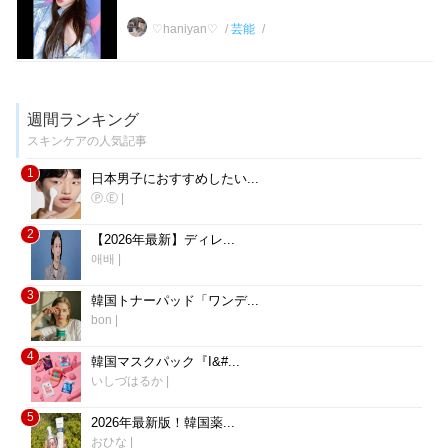
♡haniyan♡
芸能
週間ランキング
スキンケアの人気記事
1
日本男子におすすめしたい...
Ⓟ.Ⓔ
|
2
【2026年最新】ディレ...
애배
|
3
韓国トナーパッド「ワンデ...
bon
|
4
韓国マスクパック『I&#...
いしづはるか
|
5
2026年最新版！韓国薬...
おひな
|