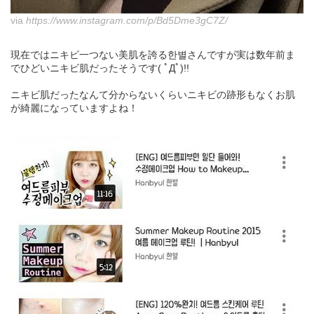
via
https://www.instagram.com/p/Bd5Dme3gC7Z/
現在ではニキビ一つない美肌を誇る한별さんですが実は数年前ま
でひどいニキビ肌だったそうです( ﾟДﾟ)!!
ニキビ肌だったなんて分からないくらいニキビの跡形もなくお肌
が綺麗になっていますよね！