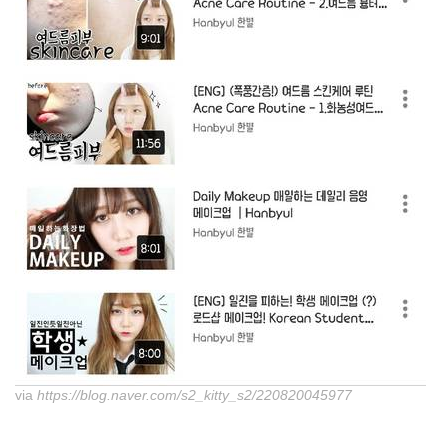
via
https://blog.naver.com/s2_kitty_s2/220820045977