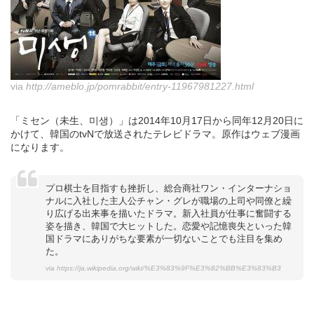
via
http://ameblo.jp/pomrabbit/entry-11967981227.html
「ミセン（未生、미생）」は2014年10月17日から同年12月20日に
かけて、韓国のtvNで放送されたテレビドラマ。原作はウェブ漫画
になります。
プロ棋士を目指すも挫折し、総合商社ワン・インターナショ
ナルに入社した主人公チャン・グレが職場の上司や同僚と繰
り広げる出来事を描いたドラマ。新入社員が仕事に奮闘する
姿を描き、韓国で大ヒットした。恋愛や記憶喪失といった韓
国ドラマにありがちな要素が一切ないことでも注目を集め
た。
via
https://ja.wikipedia.org/wiki/%E3%83%9F%E3%82%BB%E3%83%B3