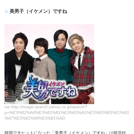
美男子（イケメン）ですね
via
http://image.search.yahoo.co.jp/search?
p=%E3%82%A4%E3%82%B1%E3%83%A1%E3%83%B3%E3%81
%A7%E3%81%99%E3%81%AD
韓国で大ヒットになった「美男子（イケメン）ですね」は韓流好