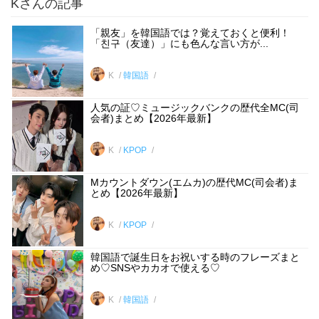
Kさんの記事
「親友」を韓国語では？覚えておくと便利！
「친구（友達）」にも色んな言い方が...
K
韓国語
人気の証♡ミュージックバンクの歴代全MC(司
会者)まとめ【2026年最新】
K
KPOP
Mカウントダウン(エムカ)の歴代MC(司会者)ま
とめ【2026年最新】
K
KPOP
韓国語で誕生日をお祝いする時のフレーズまと
め♡SNSやカカオで使える♡
K
韓国語