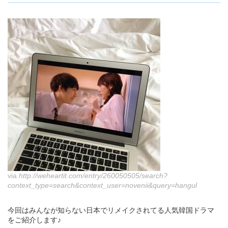
via
http://weheartit.com/entry/260050505/search?
context_type=search&context_user=novenii&query=hangul
今回はみんなが知らない日本でリメイクされてる人気韓国ドラマ
をご紹介します♪