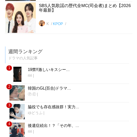
SBS人気歌謡の歴代全MC(司会者)まとめ【2026
年最新】
K
KPOP
週間ランキング
ドラマの人気記事
1
19禁‼︎激しいキスシー...
riri
|
2
韓国のGL(百合)ドラマ...
Ⓟ.Ⓔ
|
3
脇役でも存在感抜群！実力...
ゆどうふ
|
4
後遺症続出！？「その年、...
riri
|