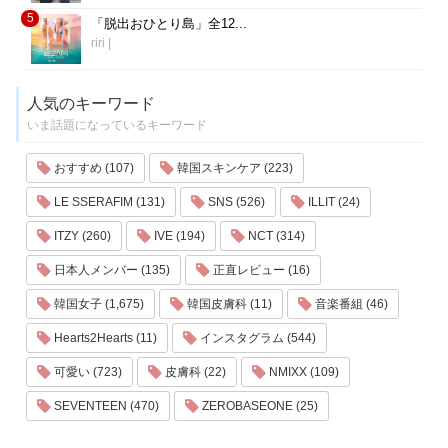
5
「脱出おひとり島」全12...
riri
|
人気のキーワード
いま話題になっているキーワード
おすすめ (107)
韓国スキンケア (223)
LE SSERAFIM (131)
SNS (526)
ILLIT (24)
ITZY (260)
IVE (194)
NCT (314)
日本人メンバー (135)
正直レビュー (16)
韓国女子 (1,675)
韓国皮膚科 (11)
音楽番組 (46)
Hearts2Hearts (11)
インスタグラム (544)
可愛い (723)
皮膚科 (22)
NMIXX (109)
SEVENTEEN (470)
ZEROBASEONE (25)