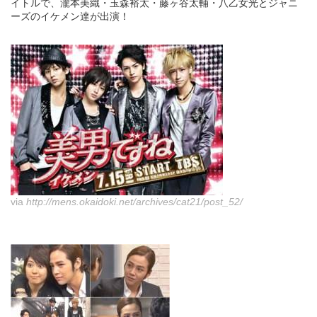
イトルで、瀧本美織・玉森裕太・藤ヶ谷太輔・八乙女光とジャニ
ーズのイケメン達が出演！
via
http://mens.okaidoki.net/archives/cat21/post_52/