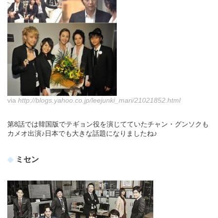
via
http://blogs.yahoo.co.jp/leejunki_mari/21021852.html
第8話では韓国版でテギョン役を演じてていたチャン・グンソクも
カメオ出演♪日本でも大きな話題になりましたね♪
ミセン