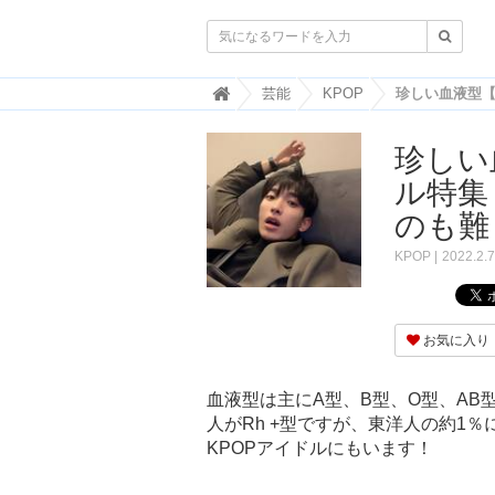

韓
芸能
KPOP
国
ト
珍しい
レ
ン
ル特集
ド
情
のも難
報
・
KPOP
2022.2.7
韓
国
ま
と
お気に入り
め
J
血液型は主にA型、B型、O型、AB型
O
人がRh +型ですが、東洋人の約1
A
KPOPアイドルにもいます！
H
-
ジ