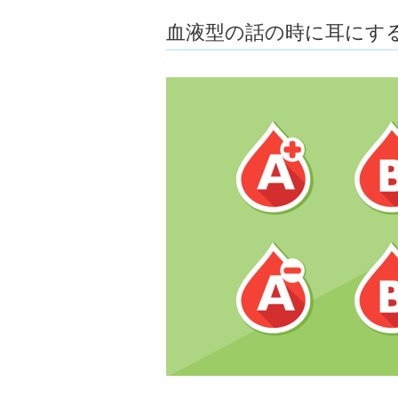
ョ
血液型の話の時に耳にする
ア
-