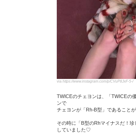
via
https://www.instagram.com/p/CVuP8JxF-5-/
TWICEのチェヨンは、「TWIC
ンで
チェヨンが「Rh-B型」であること
その時に「B型のRhマイナスだ！
していました♡