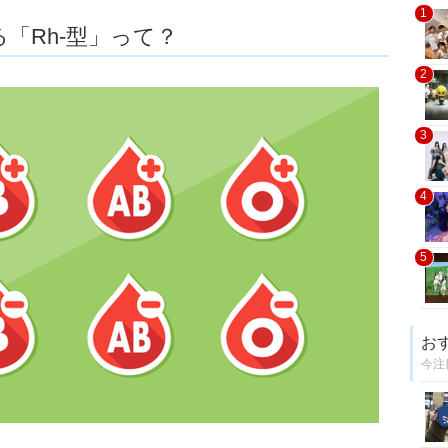
1
「Rh-型」って？
2
3
4
5
お
今注