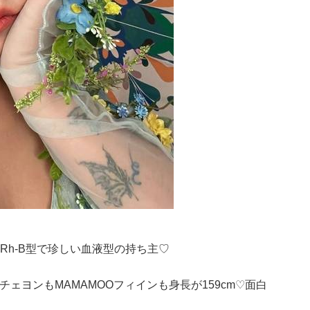
Rh-B型で珍しい血液型の持ち主♡
チェヨンもMAMAMOOフィインも身長が159cm♡面白