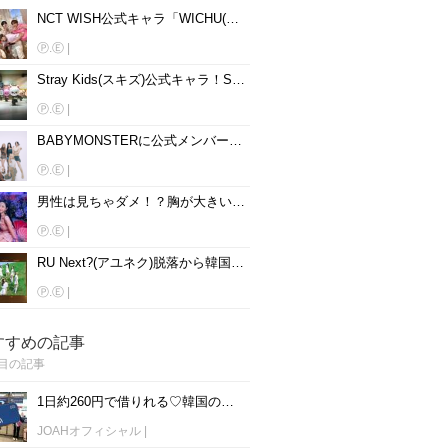
NCT WISH公式キャラ「WICHU(ウィチュ)」！名前、読み方、動物を大公開♡
Ⓟ.Ⓔ
|
Stray Kids(スキズ)公式キャラ！SKZOOの名前、読み方、動物を大公開♡
Ⓟ.Ⓔ
|
BABYMONSTERに公式メンバーカラーはある？メンバー別に紹介♡
Ⓟ.Ⓔ
|
男性は見ちゃダメ！？胸が大きいと話題の韓国女性アイドル15人を紹介♡
Ⓟ.Ⓔ
|
RU Next?(アユネク)脱落から韓国アイドルになった5人は？
Ⓟ.Ⓔ
|
すすめの記事
目の記事
1日約260円で借りれる♡韓国のWiFiレンタルおすすめ「WiFi弁当(WiFi Dosirak)」
JOAHオフィシャル
|