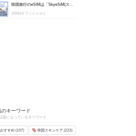
韓国旅行のeSIMは「SkyeSiM(スカイイーシム)」！1日単位で最安値380円から利用可能！
JOAHオフィシャル
|
気のキーワード
話題になっているキーワード
おすすめ (107)
韓国スキンケア (223)