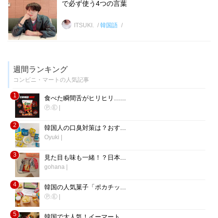
で必ず使う4つの言葉
ITSUKI.
韓国語
週間ランキング
コンビニ・マートの人気記事
1
食べた瞬間舌がヒリヒリ…...
Ⓟ.Ⓔ
|
2
韓国人の口臭対策は？おす...
Oyuki
|
3
見た目も味も一緒！？日本...
gohana
|
4
韓国の人気菓子「ポカチッ...
Ⓟ.Ⓔ
|
5
韓国で大人気！イーマート...