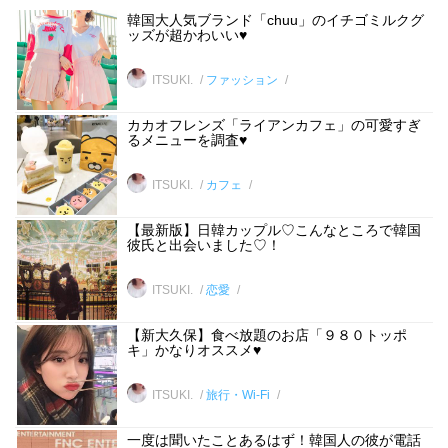
韓国大人気ブランド「chuu」のイチゴミルクグ
ッズが超かわいい♥
ITSUKI.
ファッション
カカオフレンズ「ライアンカフェ」の可愛すぎ
るメニューを調査♥
ITSUKI.
カフェ
【最新版】日韓カップル♡こんなところで韓国
彼氏と出会いました♡！
ITSUKI.
恋愛
【新大久保】食べ放題のお店「９８０トッポ
キ」かなりオススメ♥
ITSUKI.
旅行・Wi-Fi
一度は聞いたことあるはず！韓国人の彼が電話