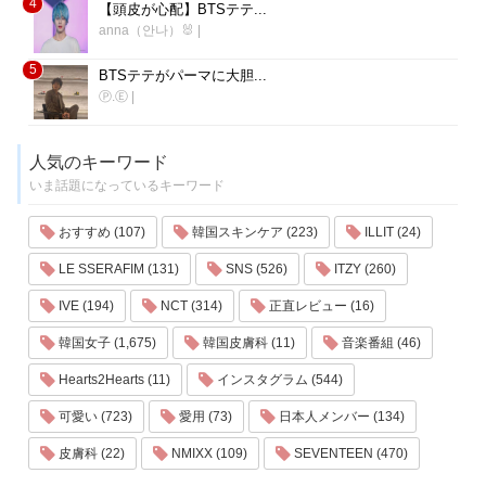
4
【頭皮が心配】BTSテテ...
anna（안나）🐰
|
5
BTSテテがパーマに大胆...
Ⓟ.Ⓔ
|
人気のキーワード
いま話題になっているキーワード
おすすめ (107)
韓国スキンケア (223)
ILLIT (24)
LE SSERAFIM (131)
SNS (526)
ITZY (260)
IVE (194)
NCT (314)
正直レビュー (16)
韓国女子 (1,675)
韓国皮膚科 (11)
音楽番組 (46)
Hearts2Hearts (11)
インスタグラム (544)
可愛い (723)
愛用 (73)
日本人メンバー (134)
皮膚科 (22)
NMIXX (109)
SEVENTEEN (470)