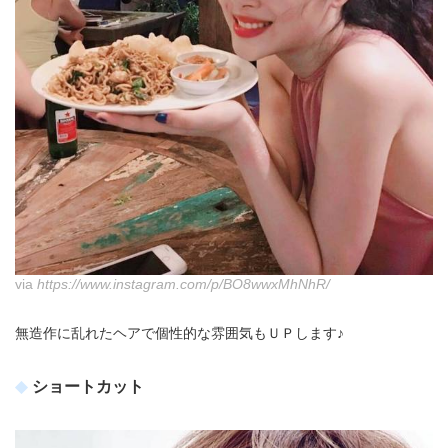
via
https://www.instagram.com/p/BO8wwxMhNhR/
無造作に乱れたヘアで個性的な雰囲気もＵＰします♪
ショートカット