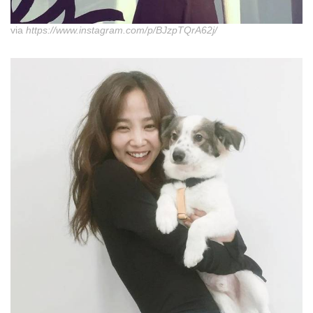
via
https://www.instagram.com/p/BJzpTQrA62j/