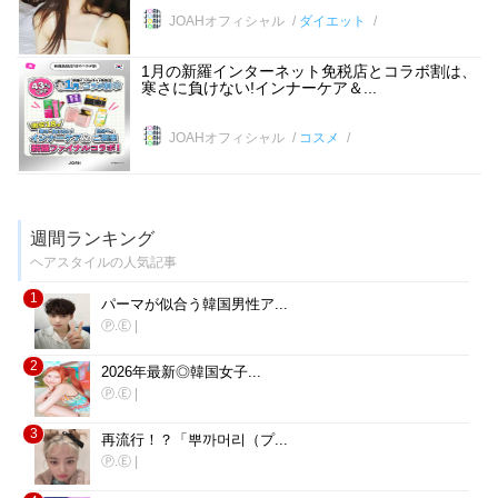
JOAHオフィシャル
ダイエット
1月の新羅インターネット免税店とコラボ割は、
寒さに負けない!インナーケア＆...
JOAHオフィシャル
コスメ
週間ランキング
ヘアスタイルの人気記事
1
パーマが似合う韓国男性ア...
Ⓟ.Ⓔ
|
2
2026年最新◎韓国女子...
Ⓟ.Ⓔ
|
3
再流行！？「뿌까머리（プ...
Ⓟ.Ⓔ
|