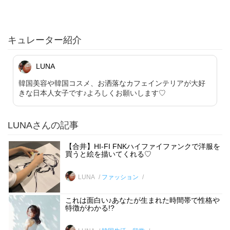
キュレーター紹介
LUNA
韓国美容や韓国コスメ、お洒落なカフェインテリアが大好
きな日本人女子です♪よろしくお願いします♡
LUNAさんの記事
【合井】HI-FI FNKハイファイファンクで洋服を
買うと絵を描いてくれる♡
LUNA
ファッション
これは面白い♪あなたが生まれた時間帯で性格や
特徴がわかる!?