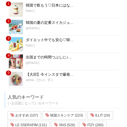
1
韓国で飲もう♡日本にはな...
haru
|
2
韓国の夏の定番スイカジュ...
gohana
|
3
ダイエット中でも安心♡韓...
haru
|
4
出国までの時間つぶしに♪...
gohana
|
5
【大邱】今インスタで爆発...
anna（안나）🐰
|
人気のキーワード
いま話題になっているキーワード
おすすめ (107)
韓国スキンケア (223)
ILLIT (24)
LE SSERAFIM (131)
SNS (526)
ITZY (260)