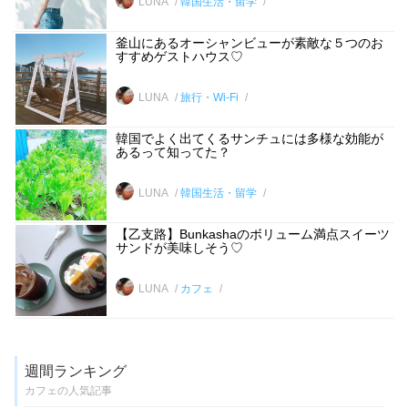
LUNA
韓国生活・留学
釜山にあるオーシャンビューが素敵な５つのお
すすめゲストハウス♡
LUNA
旅行・Wi-Fi
韓国でよく出てくるサンチュには多様な効能が
あるって知ってた？
LUNA
韓国生活・留学
【乙支路】Bunkashaのボリューム満点スイーツ
サンドが美味しそう♡
LUNA
カフェ
週間ランキング
カフェの人気記事