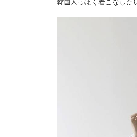
韓国人っぽく着こなした
ョ
ア
-