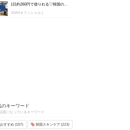
1日約260円で借りれる♡韓国のWiFiレンタルおすすめ「WiFi弁当(WiFi Dosirak)」
JOAHオフィシャル
|
気のキーワード
話題になっているキーワード
おすすめ (107)
韓国スキンケア (223)