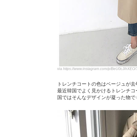
via
https://www.instagram.com/p/BeU0cJihXEO/?
トレンチコートの色はベージュが去
最近韓国でよく見かけるトレンチコ
国ではそんなデザインが凝った物で