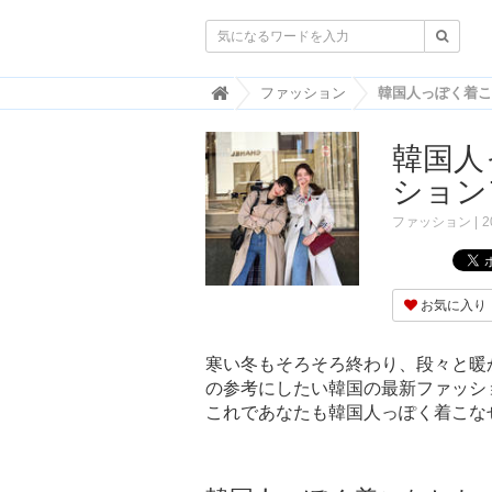

韓
ファッション
国
ト
韓国人
レ
ン
ション
ド
情
ファッション
2
報
・
韓
国
お気に入り
ま
と
め
寒い冬もそろそろ終わり、段々と暖
の参考にしたい韓国の最新ファッシ
J
O
これであなたも韓国人っぽく着こな
A
H
-
ジ