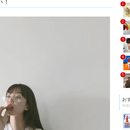
い！
1
2
3
4
5
お
今注