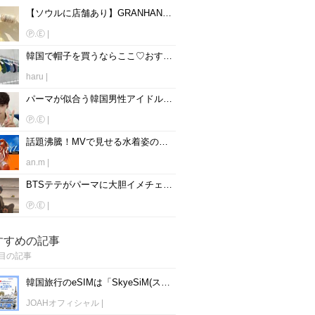
【ソウルに店舗あり】GRANHAND(グランハンド)の香水全12種類解説♡人気の香りは？
Ⓟ.Ⓔ
|
韓国で帽子を買うならここ♡おすすめ帽子ショップ6選！
haru
|
パーマが似合う韓国男性アイドル10人！子犬みたいで可愛い♡
Ⓟ.Ⓔ
|
話題沸騰！MVで見せる水着姿の韓国女性アイドル達にみんな釘付け♡
an.m
|
BTSテテがパーマに大胆イメチェン！歴代パーマとやり方も紹介♡
Ⓟ.Ⓔ
|
すすめの記事
目の記事
韓国旅行のeSIMは「SkyeSiM(スカイイーシム)」！1日単位で最安値380円から利用可能！
JOAHオフィシャル
|