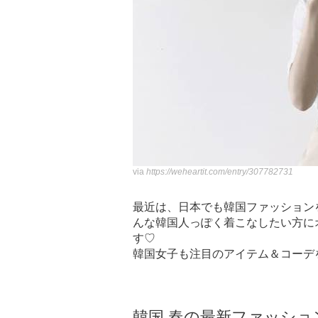
via
https://weheartit.com/entry/307782731
最近は、日本でも韓国ファッション
んな韓国人っぽく着こなしたい方に
す♡
韓国女子も注目のアイテム＆コーデ
韓国 春の最新ファッショ