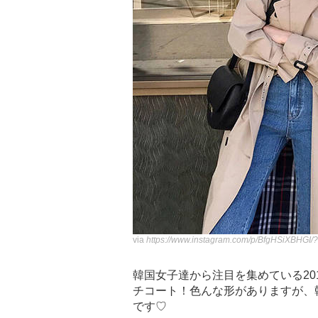
via
https://www.instagram.com/p/BfgHSiXBHGI/?
韓国女子達から注目を集めている20
チコート！色んな形がありますが、
です♡