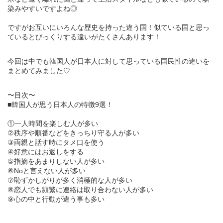
染みやすいですよね◎
ですがお互いにいろんな歴史を持った違う国！似ている国と思っ
ているとびっくりする違いがたくさんあります！
今回は中でも韓国人が日本人に対して思っている国民性の違いを
まとめてみました♡
〜目次〜
■韓国人が思う日本人の特徴9選！
①一人時間を楽しむ人が多い
②秩序や順番などをきっちり守る人が多い
③両親と話す時にタメ口を使う
④好意にはお返しをする
⑤指摘をあまりしない人が多い
⑥Noと言えない人が多い
⑦恥ずかしがりが多く消極的な人が多い
⑧恋人でも頻繁に連絡は取り合わない人が多い
⑨心の中と行動が違う事も多い