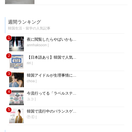
週間ランキング
韓国生活・留学の人気記事
1
夜に閲覧したらやばいかも...
annhaksoon
|
2
【日本語あり】韓国で人気...
riri
|
3
韓国アイドルが生理事情に...
choa
|
4
今流行ってる「ラベルステ...
ユコ
|
5
韓国で流行中のバランスゲ...
Ⓟ.Ⓔ
|