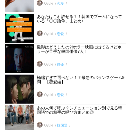
Oyuki
恋愛
あなたはこれ許せる？！韓国でブームになって
いる「〇〇論争」まとめ♪
Oyuki
恋愛
撮影はどうしたの?!ホラー映画に出てるけどホ
ラーが苦手な韓国俳優7人！
Oyuki
俳優
極端すぎて選べない！？最悪のバランスゲーム9
問！【恋愛編】
Oyuki
恋愛
あの人何て呼ぶ？シチュエーション別で見る韓
国語での相手の呼び方まとめ◎
Oyuki
韓国語