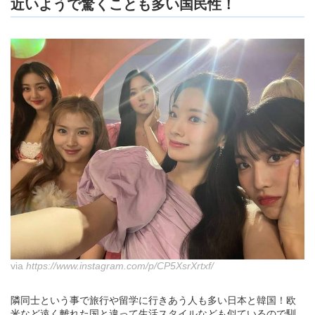
近いようで驚くことも多い国民性！
via
https://www.instagram.com/p/CP5XsrXrtxf/
隣同士という事で旅行や留学に行きあう人も多い日本と韓国！欧
米など遠く離れた国と違って生活スタイルなども似ているので馴