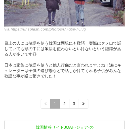
via
https://unsplash.com/photos/l77q0lv7Ovg
目上の人には敬語を使う韓国は両親にも敬語！実際はタメ口で話
していても頭の中には敬語を使わないといけないという認識があ
る人が多いです◎
日本は家族に敬語を使うと他人行儀だと言われますよね！逆にキ
ュレーターは子供の遊び場などで話しかけてくれる子供がみんな
敬語な事が逆に驚きでした！
1
2
3
韓国情報サイトJOAH-ジョア-の