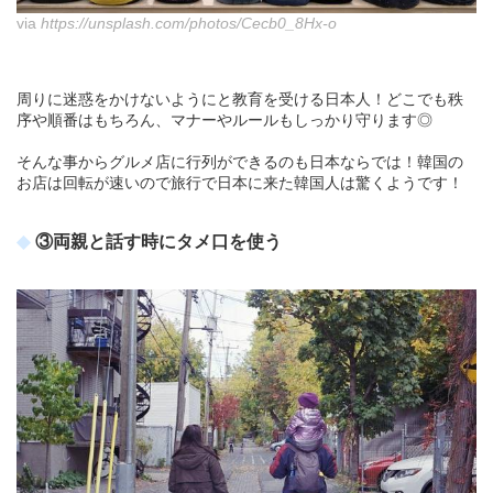
via
https://unsplash.com/photos/Cecb0_8Hx-o
周りに迷惑をかけないようにと教育を受ける日本人！どこでも秩
序や順番はもちろん、マナーやルールもしっかり守ります◎
そんな事からグルメ店に行列ができるのも日本ならでは！韓国の
お店は回転が速いので旅行で日本に来た韓国人は驚くようです！
③両親と話す時にタメ口を使う