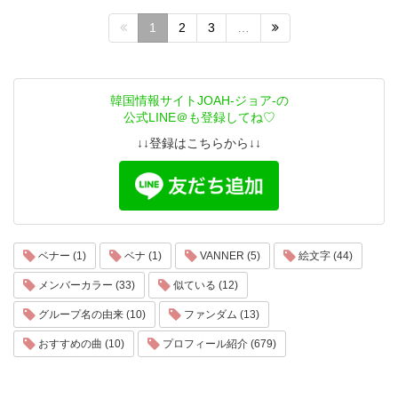
1
2
3
…
韓国情報サイトJOAH-ジョア-の
公式LINE＠も登録してね♡
↓↓登録はこちらから↓↓
ベナー (1)
ベナ (1)
VANNER (5)
絵文字 (44)
メンバーカラー (33)
似ている (12)
グループ名の由来 (10)
ファンダム (13)
おすすめの曲 (10)
プロフィール紹介 (679)