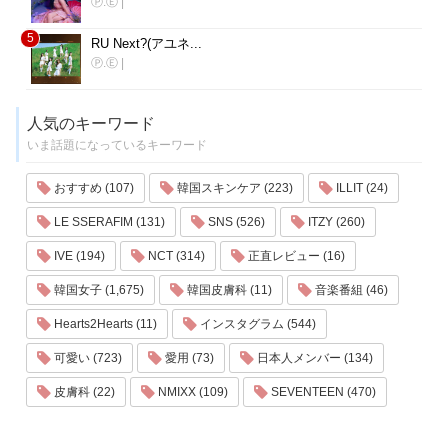
Ⓟ.Ⓔ
|
5
RU Next?(アユネ...
Ⓟ.Ⓔ
|
人気のキーワード
いま話題になっているキーワード
おすすめ (107)
韓国スキンケア (223)
ILLIT (24)
LE SSERAFIM (131)
SNS (526)
ITZY (260)
IVE (194)
NCT (314)
正直レビュー (16)
韓国女子 (1,675)
韓国皮膚科 (11)
音楽番組 (46)
Hearts2Hearts (11)
インスタグラム (544)
可愛い (723)
愛用 (73)
日本人メンバー (134)
皮膚科 (22)
NMIXX (109)
SEVENTEEN (470)