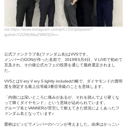
via
https://www.instagram.com/p/Cr3SOphpaws/?
igshid=Y2I2MzMwZWM3ZA==
公式ファンクラブ名(ファンダム名)はVVSです。
メンバーのGONが作った名前で、2019年5月4日、V LIVEで初めて
言及され、その後公式カフェの投票を通じて最終選定されまし
た。
VVSとはV ery V ery S lightly includedの略で、ダイヤモンドの透明
度を測定する最上位等級3番目等級のことを意味します。
「内側には深いところに痛みがあるが、それを踏んでより硬くな
って輝くダイヤモンド」という意味が込められています。
グループ名とVANNERが苦労して耐えてきた状況によくあったフ
ァンダム名となっています♪
愛称はピッピでメンバーのヘソンが考えました。由来はかっこい