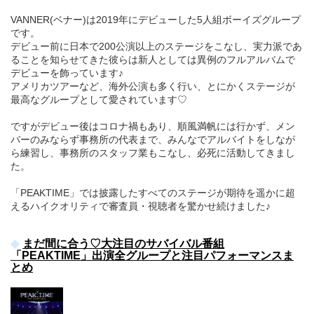
VANNER(ベナー)は2019年にデビューした5人組ボーイズグループ
です。
デビュー前に日本で200公演以上のステージをこなし、実力派であ
ることを知らせてきた彼らは新人としては異例のフルアルバムで
デビューを飾っています♪
アメリカツアーなど、海外公演も多く行い、とにかくステージが
最高なグループとして愛されています♡
ですがデビュー後はコロナ禍もあり、順風満帆には行かず、メン
バーのみならず事務所の代表まで、みんなでアルバイトをしなが
ら練習し、事務所のスタッフ業もこなし、必死に活動してきまし
た。
「PEAKTIME」では披露したすべてのステージが期待を遥かに超
えるハイクオリティで審査員・視聴者を驚かせ続けました♪
まだ間に合う♡大注目のサバイバル番組
「PEAKTIME」出演全グループと注目パフォーマンスま
とめ