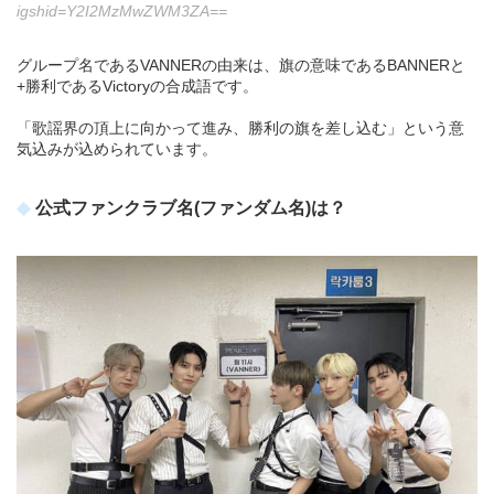
igshid=Y2I2MzMwZWM3ZA==
グループ名であるVANNERの由来は、旗の意味であるBANNERと
+勝利であるVictoryの合成語です。
「歌謡界の頂上に向かって進み、勝利の旗を差し込む」という意
気込みが込められています。
公式ファンクラブ名(ファンダム名)は？