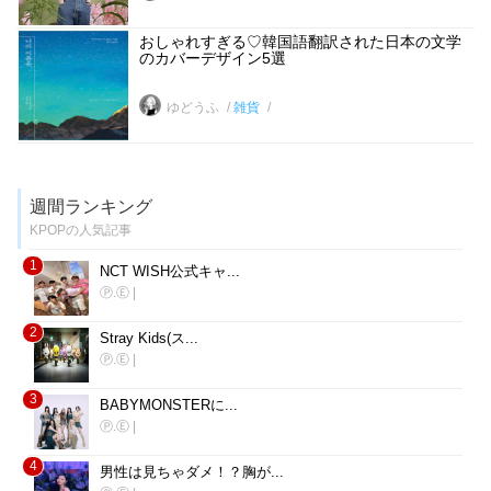
おしゃれすぎる♡韓国語翻訳された日本の文学
のカバーデザイン5選
ゆどうふ
雑貨
週間ランキング
KPOPの人気記事
1
NCT WISH公式キャ...
Ⓟ.Ⓔ
|
2
Stray Kids(ス...
Ⓟ.Ⓔ
|
3
BABYMONSTERに...
Ⓟ.Ⓔ
|
4
男性は見ちゃダメ！？胸が...