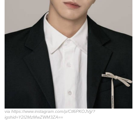
via
https://www.instagram.com/p/Ctl6PKOJVjj/?
igshid=Y2I2MzMwZWM3ZA==