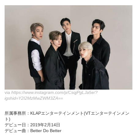
via
https://www.instagram.com/p/CsqjPgLJa5e/?
igshid=Y2I2MzMwZWM3ZA==
所属事務所：KLAPエンターテインメント(VTエンターテインメン
ト)
デビュー日：2019年2月14日
デビュー曲：Better Do Better