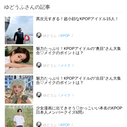
ゆどうふさんの記事
異次元すぎる！超小顔なKPOPアイドル15人！
ゆどうふ
KPOP
魅力たっぷり！KPOPアイドルの“奥目”さん大集
合♡メイクのポイントは？
ゆどうふ
メイク
魅力たっぷり！KPOPアイドルの“出目”さん大集
合♡メイクのポイントは？
ゆどうふ
メイク
少女漫画に出てきそう♡かっこいい本名のKPOP
日本人メンバークイズ6問♪
ゆどうふ
KPOP