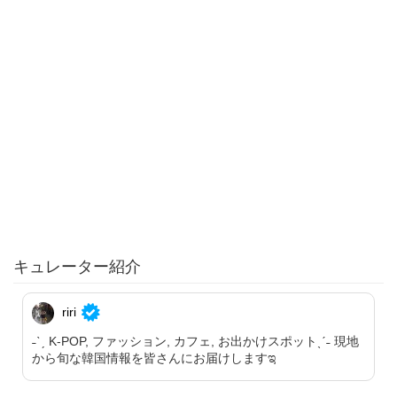
キュレーター紹介
riri
˗ˋˏ K-POP, ファッション, カフェ, お出かけスポットˎˊ˗ 現地
から旬な韓国情報を皆さんにお届けしますಇ