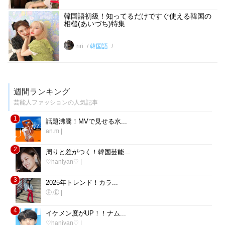
韓国語初級！知ってるだけですぐ使える韓国の
相槌(あいづち)特集
riri
韓国語
週間ランキング
芸能人ファッションの人気記事
1
話題沸騰！MVで見せる水...
an.m
|
2
周りと差がつく！韓国芸能...
♡haniyan♡
|
3
2025年トレンド！カラ...
Ⓟ.Ⓔ
|
4
イケメン度がUP！！ナム...
♡haniyan♡
|