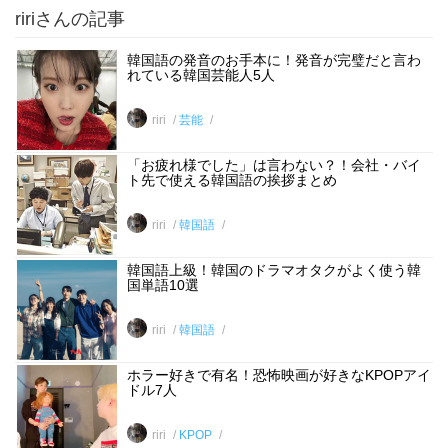
ririさんの記事
韓国語の発音のお手本に！発音が完璧だと言わ
れている韓国芸能人5人
riri
芸能
「お疲れ様でした」は言わない？！会社・バイ
ト先で使える韓国語の挨拶まとめ
riri
韓国語
韓国語上級！韓国のドラマオタクがよく使う韓
国単語10選
riri
韓国語
ホラー好きで有名！恐怖映画が好きなKPOPアイ
ドル7人
riri
KPOP