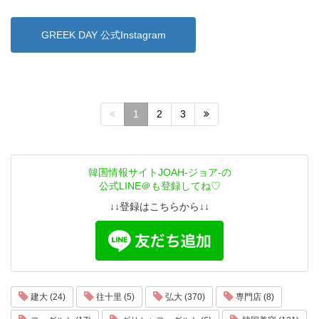
GREEK DAY 公式Instagram
1
2
3
韓国情報サイトJOAH-ジョア-の
公式LINE＠も登録してね♡
↓↓登録はこちらから↓↓
建大 (24)
往十里 (5)
弘大 (370)
専門店 (8)