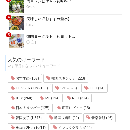
簡単レシピ付き♡調味料『...
Oyuki
|
4
美味しい♡おすすめ聖水(...
haru
|
5
韓国ヨーグルト「ビヨット...
Ⓟ.Ⓔ
|
人気のキーワード
いま話題になっているキーワード
おすすめ (107)
韓国スキンケア (223)
LE SSERAFIM (131)
SNS (526)
ILLIT (24)
ITZY (260)
IVE (194)
NCT (314)
日本人メンバー (135)
正直レビュー (16)
韓国女子 (1,675)
韓国皮膚科 (11)
音楽番組 (46)
Hearts2Hearts (11)
インスタグラム (544)