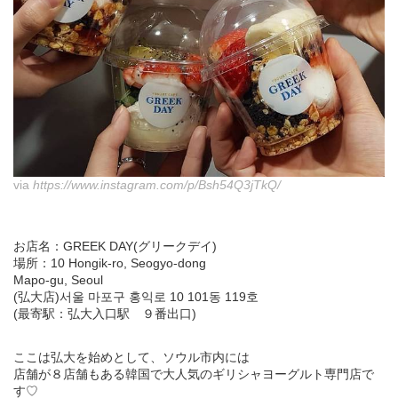
via
https://www.instagram.com/p/Bsh54Q3jTkQ/
お店名：GREEK DAY(グリークデイ)
場所：10 Hongik-ro, Seogyo-dong
Mapo-gu, Seoul
(弘大店)서울 마포구 홍익로 10 101동 119호
(最寄駅：弘大入口駅 ９番出口)
ここは弘大を始めとして、ソウル市内には
店舗が８店舗もある韓国で大人気のギリシャヨーグルト専門店で
す♡