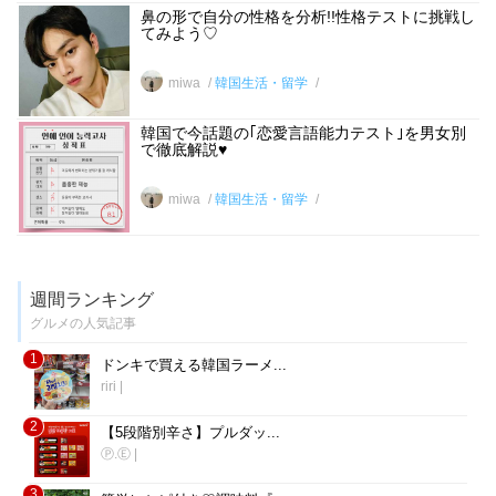
鼻の形で自分の性格を分析!!性格テストに挑戦し
てみよう♡
miwa
韓国生活・留学
韓国で今話題の｢恋愛言語能力テスト｣を男女別
で徹底解説♥
miwa
韓国生活・留学
週間ランキング
グルメの人気記事
1
ドンキで買える韓国ラーメ...
riri
|
2
【5段階別辛さ】プルダッ...
Ⓟ.Ⓔ
|
3