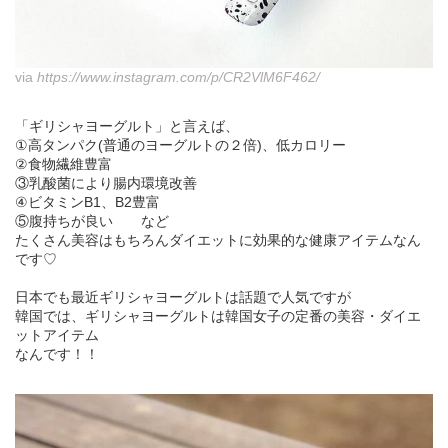
via
https://www.instagram.com/p/CR2VlM6F462/
「ギリシャヨーグルト」と言えば、
①高タンパク(普通のヨーグルトの２倍)、低カロリー
②食物繊維豊富
③乳酸菌により腸内環境改善
④ビタミンB1、B2豊富
⑤腹持ちが良い など
たくさん美容はもちろんダイエットに効果的な健康アイテムなん
です♡
日本でも最近ギリシャヨーグルトは話題で人気ですが
韓国では、ギリシャヨーグルトは韓国女子の定番の美容・ダイエ
ットアイテム
なんです！！