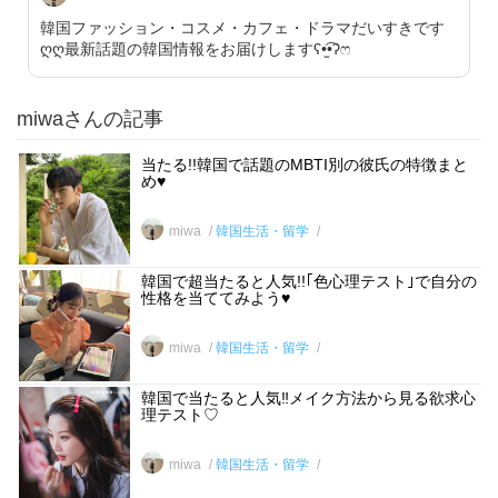
韓国ファッション・コスメ・カフェ・ドラマだいすきです
ღღ最新話題の韓国情報をお届けしますʕ•̫͡•ʔෆ
miwaさんの記事
当たる!!韓国で話題のMBTI別の彼氏の特徴まと
め♥
miwa
韓国生活・留学
韓国で超当たると人気!!｢色心理テスト｣で自分の
性格を当ててみよう♥
miwa
韓国生活・留学
韓国で当たると人気‼︎メイク方法から見る欲求心
理テスト♡
miwa
韓国生活・留学