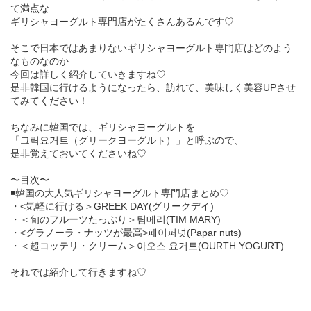
て満点な
ギリシャヨーグルト専門店がたくさんあるんです♡
そこで日本ではあまりないギリシャヨーグルト専門店はどのよう
なものなのか
今回は詳しく紹介していきますね♡
是非韓国に行けるようになったら、訪れて、美味しく美容UPさせ
てみてください！
ちなみに韓国では、ギリシャヨーグルトを
「그릭요거트（グリークヨーグルト）」と呼ぶので、
是非覚えておいてくださいね♡
〜目次〜
◾️韓国の大人気ギリシャヨーグルト専門店まとめ♡
・<気軽に行ける＞GREEK DAY(グリークデイ)
・＜旬のフルーツたっぷり＞팀메리(TIM MARY)
・<グラノーラ・ナッツが最高>페이퍼넛(Papar nuts)
・＜超コッテリ・クリーム＞아오스 요거트(OURTH YOGURT)
それでは紹介して行きますね♡