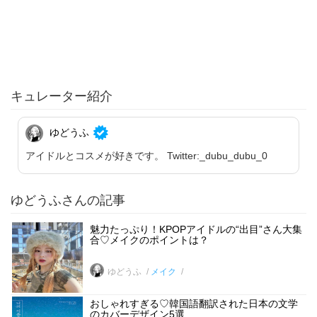
キュレーター紹介
ゆどうふ
アイドルとコスメが好きです。 Twitter:_dubu_dubu_0
ゆどうふさんの記事
魅力たっぷり！KPOPアイドルの“出目”さん大集
合♡メイクのポイントは？
ゆどうふ
メイク
おしゃれすぎる♡韓国語翻訳された日本の文学
のカバーデザイン5選