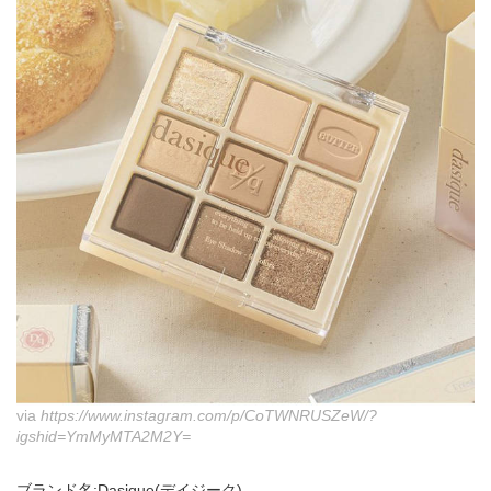
via
https://www.instagram.com/p/CoTWNRUSZeW/?
igshid=YmMyMTA2M2Y=
ブランド名:Dasique(デイジーク)