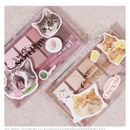
via
https://clubclio.co.kr/shop/goodsView/0000004233?