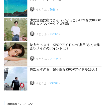
ゆどうふ
雑貨
少女漫画に出てきそう♡かっこいい本名のKPOP
日本人メンバークイズ6問♪
ゆどうふ
KPOP
魅力たっぷり！KPOPアイドルの“奥目”さん大集
合♡メイクのポイントは？
ゆどうふ
メイク
異次元すぎる！超小顔なKPOPアイドル15人！
ゆどうふ
KPOP
週間ランキング