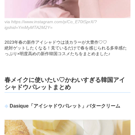
via
https://www.instagram.com/p/Co_E70tSprX/?
igshid=YmMyMTA2M2Y=
2023年春の新作アイシャドウは淡カラーが大豊作♡♡
絶対ゲットしたくなる！見ているだけで春を感じられる多幸感た
っぷり×明度高めの新作韓国コスメたちをまとめました♪
春メイクに使いたい♡かわいすぎる韓国アイ
シャドウパレットまとめ
Dasique「アイシャドウパレット」バタークリーム