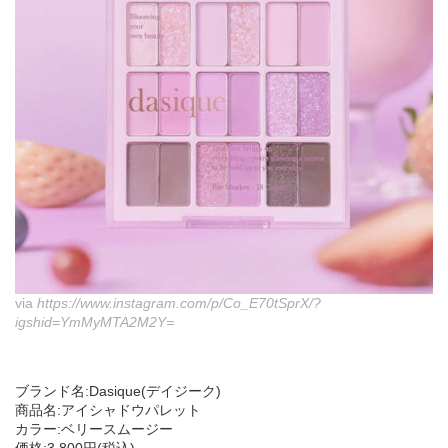
via
https://www.instagram.com/p/Co_E70tSprX/?
igshid=YmMyMTA2M2Y=
ブランド名:Dasique(デイジーク)
商品名:アイシャドウパレット
カラー:ベリースムージー
価格:3,800円(税込)