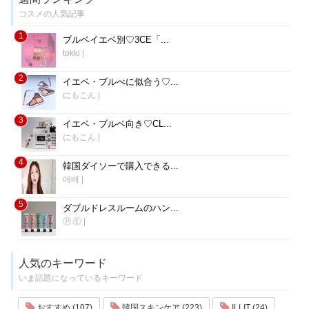
コスメの人気記事
1
ブルベイエベ別♡3CE「...
tokki
|
2
イエベ・ブルべに似合う♡...
にもこん
|
3
イエベ・ブルベ向き♡CL...
にもこん
|
4
韓国ダイソーで購入できる...
애배
|
5
ダブルドレスルームのハン...
Ⓟ.Ⓔ
|
人気のキーワード
いま話題になっているキーワード
おすすめ (107)
韓国スキンケア (223)
ILLIT (24)