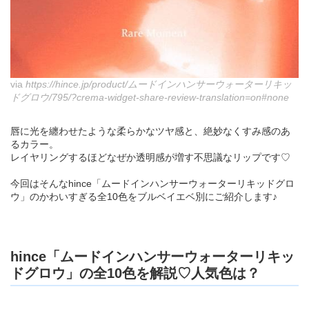
via
https://hince.jp/product/ムードインハンサーウォーターリキッ
ドグロウ/795/?crema-widget-share-review-translation=on#none
唇に光を纏わせたような柔らかなツヤ感と、絶妙なくすみ感のあ
るカラー。
レイヤリングするほどなぜか透明感が増す不思議なリップです♡
今回はそんなhince「ムードインハンサーウォーターリキッドグロ
ウ」のかわいすぎる全10色をブルベイエベ別にご紹介します♪
hince「ムードインハンサーウォーターリキッ
ドグロウ」の全10色を解説♡人気色は？