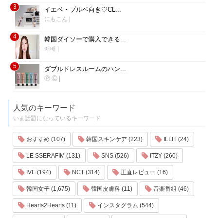
3
イエベ・ブルベ向き♡CL...
にもこん
|
4
韓国ダイソーで購入できる...
애배
|
5
ダブルドレスルームのハン...
Ⓟ.Ⓔ
|
人気のキーワード
いま話題になっているキーワード
おすすめ (107)
韓国スキンケア (223)
ILLIT (24)
LE SSERAFIM (131)
SNS (526)
ITZY (260)
IVE (194)
NCT (314)
正直レビュー (16)
韓国女子 (1,675)
韓国皮膚科 (11)
音楽番組 (46)
Hearts2Hearts (11)
インスタグラム (544)