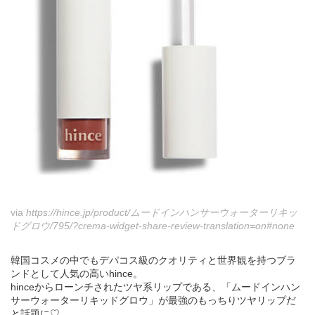
via
https://hince.jp/product/ムードインハンサーウォーターリキッ
ドグロウ/795/?crema-widget-share-review-translation=on#none
韓国コスメの中でもデパコス級のクオリティと世界観を持つブラ
ンドとして人気の高いhince。
hinceからローンチされたツヤ系リップである、「ムードインハン
サーウォーターリキッドグロウ」が最強のもっちりツヤリップだ
と話題に♡