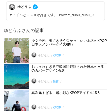
ゆどうふ
アイドルとコスメが好きです。 Twitter:_dubu_dubu_0
ゆどうふさんの記事
少女漫画に出てきそう♡かっこいい本名のKPOP
日本人メンバークイズ6問♪
ゆどうふ
KPOP
おしゃれすぎる♡韓国語翻訳された日本の文学
のカバーデザイン5選
ゆどうふ
雑貨
異次元すぎる！超小顔なKPOPアイドル15人！
ゆどうふ
KPOP