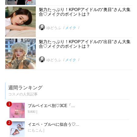
魅力たっぷり！KPOPアイドルの“奥目”さん大集
合♡メイクのポイントは？
ゆどうふ
メイク
魅力たっぷり！KPOPアイドルの“出目”さん大集
合♡メイクのポイントは？
ゆどうふ
メイク
週間ランキング
コスメの人気記事
1
ブルベイエベ別♡3CE「...
tokki
|
2
イエベ・ブルべに似合う♡...
にもこん
|