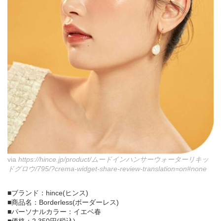
via
https://hince.jp/product/ムードインハンサーウォーターリキッ
ドグロウ/795/?crema-widget-share-review-translation=on#none
■ブランド：hince(ヒンス)
■商品名：Borderless(ボーダーレス)
■パーソナルカラー：イエベ春
■価格：2,350円(税込)