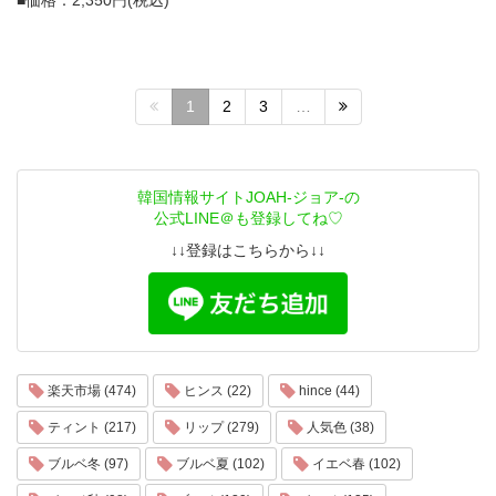
1
2
3
…
韓国情報サイトJOAH-ジョア-の
公式LINE＠も登録してね♡
↓↓登録はこちらから↓↓
楽天市場 (474)
ヒンス (22)
hince (44)
ティント (217)
リップ (279)
人気色 (38)
ブルベ冬 (97)
ブルベ夏 (102)
イエベ春 (102)