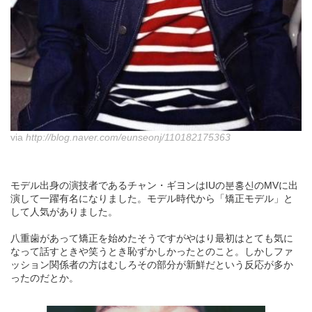
via
http://blog.naver.com/eunseonj/110182175363
モデル出身の演技者であるチャン・ギヨンはIUの분홍신のMVに出
演して一躍有名になりました。モデル時代から「矯正モデル」と
して人気がありました。
八重歯があって矯正を始めたそうですがやはり最初はとても気に
なって話すときや笑うとき恥ずかしかったとのこと。しかしファ
ッション関係者の方はむしろその部分が新鮮だという反応が多か
ったのだとか。