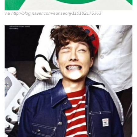
via
http://blog.naver.com/eunseonj/110182175363