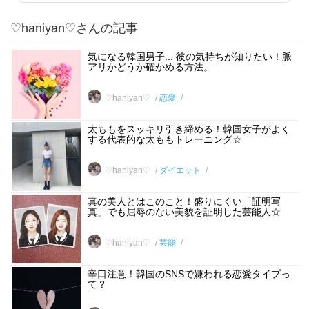
♡haniyan♡さんの記事
気になる韓国男子... 彼の気持ちが知りたい！脈
アリかどうか確かめる方法。
♡haniyan♡
恋愛
太ももをスッキリ引き締める！韓国女子がよく
する代表的な太ももトレーニング☆
♡haniyan♡
ダイエット
真の美人とはこのこと！盛りにくい「証明写
真」でも屈辱のない美貌を証明した芸能人☆
♡haniyan♡
芸能
辛口注意！韓国のSNSで嫌われる恋愛タイプっ
て？