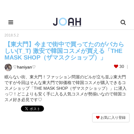
2018.5.2
【東大門】今まで街中で買ってたのがバカら
しい(T_T) 激安で韓国コスメが買える「THE
MASK SHOP（ザマスクショップ）」
30
♡haniyan♡
眠らない街、東大門！ファッション問屋のビルが立ち並ぶ東大門
ですが今回はそんな東大門で卸価格で韓国コスメが購入できるコ
スメショップ「THE MASK SHOP（ザマスクショップ）」に潜入
っ♡！どこよりも安く手に入る人気コスメが勢揃いなので韓国コ
スメ好き必見です♡
お気に入り登録