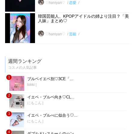
♡haniyan♡
恋愛
韓国芸能人、KPOPアイドルの姉より注目？「美
人妹」まとめ♡
♡haniyan♡
芸能
週間ランキング
コスメの人気記事
1
ブルベイエベ別♡3CE「...
tokki
|
2
イエベ・ブルベ向き♡CL...
にもこん
|
3
イエベ・ブルべに似合う♡...
にもこん
|
4
ダブルドレスルームのハン...