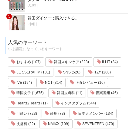
Ⓟ.Ⓔ
|
5
韓国ダイソーで購入できる...
애배
|
人気のキーワード
いま話題になっているキーワード
おすすめ (107)
韓国スキンケア (223)
ILLIT (24)
LE SSERAFIM (131)
SNS (526)
ITZY (260)
IVE (194)
NCT (314)
正直レビュー (16)
韓国女子 (1,675)
韓国皮膚科 (11)
音楽番組 (46)
Hearts2Hearts (11)
インスタグラム (544)
可愛い (723)
愛用 (73)
日本人メンバー (134)
皮膚科 (22)
NMIXX (109)
SEVENTEEN (470)