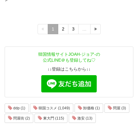
1
2
3
…
韓国情報サイトJOAH-ジョア-の
公式LINE＠も登録してね♡
↓↓登録はこちらから↓↓
ddp (1)
韓国コスメ (1,049)
卸価格 (1)
問屋 (3)
問屋街 (2)
東大門 (115)
激安 (13)